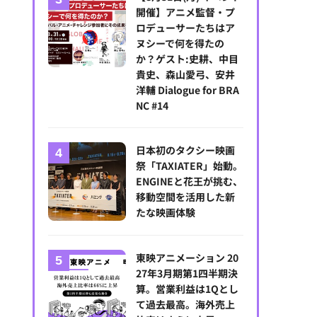
開催】アニメ監督・プ
ロデューサーたちはア
ヌシーで何を得たの
か？ゲスト:史耕、中目
貴史、森山愛弓、安井
洋輔 Dialogue for BRA
NC #14
VR FORUM 2025「放送メディアの変化と不変的な価値とは？」
日本初のタクシー映画
祭「TAXIATER」始動。
ENGINEと花王が挑む、
移動空間を活用した新
たな映画体験
東映アニメーション 20
27年3月期第1四半期決
算。営業利益は1Qとし
て過去最高。海外売上