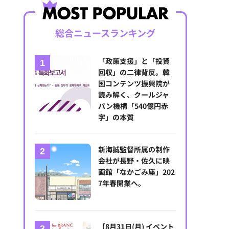
総合ニュースランキング
「政策支援」と「投資
回収」の二律背反。韓
国コンテンツ振興院が
読み解く、クールジャ
パン機構「540億円赤
字」の本質
新海誠監督所属の制作
会社が長野・佐久に映
画館「なかごみ座」202
7年春開業へ。
【8月31日(月) イベント