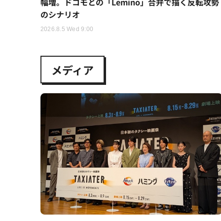
幅増。ドコモとの「Lemino」合弁で描く反転攻勢
のシナリオ
2026.8.5 Wed 9:00
メディア