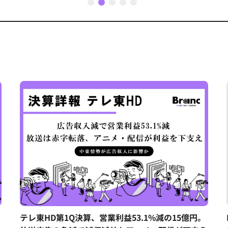
1
2
3
4
5
テレ東HD第1Q決算、営業利益53.1%減の15億円。