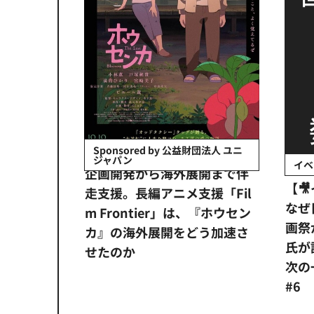
会社日立システ
Sponsored by 公益財団法人 ユニ
ジャパン
イベ
ンタメ業界
企画開発から海外展開まで伴
【
正化」。
走支援。長編アニメ支援「Fil
なぜ
アンス違
m Frontier」は、『ホウセン
画祭
システム
カ』の海外展開をどう加速さ
氏が
せたのか
次の一
#6