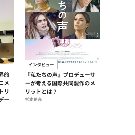
インタビュー
Sponso
ムズ
界的
『私たちの声』プロデューサ
公​​取委
ニメ
ーが考える国際共同製作のメ
に問われ
トリ
リットとは？
意図せぬ
デー
反を未然
杉本穂高
ズのソリ