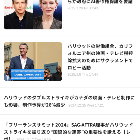
らが政府にAI著作権保護を要請
2025.3.28 Fri 17:43
ハリウッドの労働組合、カリフ
ォルニア州の映画・テレビ税控
除拡大のためにサクラメントで
ロビー活動
2025.3.6 Thu 17:44
ハリウッドのダブルストライキがカナダの映画・テレビ制作に
も影響、制作予算が26%減少
2024.12.25 Wed 17:21
「フリーランスサミット2024」SAG-AFTRA理事がハリウッド
ストライキを振り返り“国際的な連帯”の重要性を訴える【レ
ポ】
2024.12.17 Tue 18:39