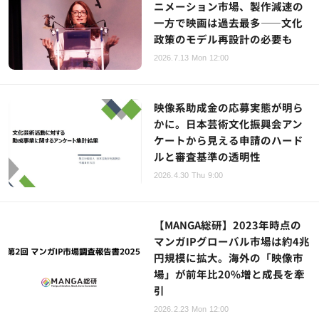
ニメーション市場、製作減速の
一方で映画は過去最多——文化
政策のモデル再設計の必要も
2026.7.13 Mon 12:00
映像系助成金の応募実態が明ら
かに。日本芸術文化振興会アン
ケートから見える申請のハード
ルと審査基準の透明性
2026.4.30 Thu 9:00
【MANGA総研】2023年時点の
マンガIPグローバル市場は約4兆
円規模に拡大。海外の「映像市
場」が前年比20%増と成長を牽
引
2026.2.23 Mon 12:00