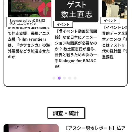
イベント
Sponsored by 公益財団
法人 ユニジャパン
イベント
【イベントレポ
メ
企画開発から海外展開ま
【🎥イベント動画配信開
界的データ企業
適
で伴走支援。長編アニメ
始】なぜ日本にアニメー
本アニメの「真
プ
支援「Film Frontier」
ション映画祭が必要なの
とは？ストリー
に
は、『ホウセンカ』の海
か？ 数土直志氏が語る、
代の羅針盤「デ
ソ
外展開をどう加速させた
世界と戦うための次の一
重要性
のか
手Dialogue for BRANC
#6
1
2
3
4
5
調査・統計
【アヌシー現地レポート】仏ア