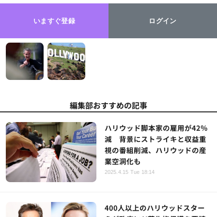
いますぐ登録
ログイン
編集部おすすめの記事
ハリウッド脚本家の雇用が42％
減 背景にストライキと収益重
視の番組削減、ハリウッドの産
業空洞化も
2025.4.15 Tue 18:14
400人以上のハリウッドスター