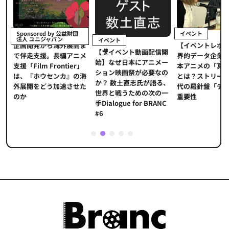
イベント
Sponsored by 公益財団
法人 ユニジャパン
イベント
【イベントレポ
メ
企画開発から海外展開ま
【🎥イベント動画配信開
界的データ企業
適
で伴走支援。長編アニメ
始】なぜ日本にアニメー
本アニメの「真
プ
支援「Film Frontier」
ション映画祭が必要なの
とは？ストリー
に
は、『ホウセンカ』の海
か？ 数土直志氏が語る、
代の羅針盤「デ
ソ
外展開をどう加速させた
世界と戦うための次の一
重要性
のか
手Dialogue for BRANC
#6
1
2
3
4
5