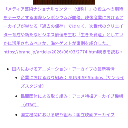
「メディア芸術ナショナルセンター（仮称）」の設立への期待
をテーマとする国際シンポジウムが開催。映像産業におけるア
ーカイブが単なる「過去の保存」ではなく、次世代のクリエイ
ター育成や新たなビジネス価値を生む「生きた資産」としてい
かに活用されるべきか、海外ゲストが事例を紹介した。
https://branc.jp/article/2026/06/03/2774.html
続きを読む »
国内におけるアニメーション・アーカイブの最新事情
企業における取り組み： SUNRISE Studios（サンライ
ズスタジオ）
民間団体による取り組み：アニメ特撮アーカイブ機構
（ATAC）
国立機関における取り組み：国立映画アーカイブ