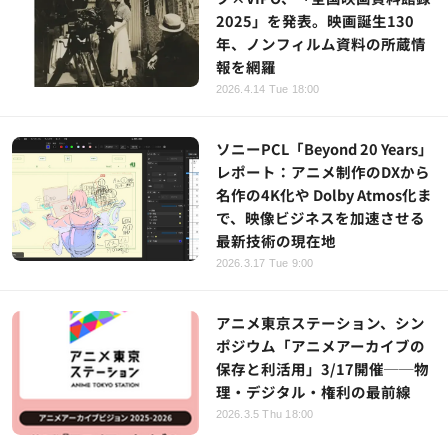
2025」を発表。映画誕生130
年、ノンフィルム資料の所蔵情
報を網羅
2026.4.14 Tue 18:00
ソニーPCL「Beyond 20 Years」
レポート：アニメ制作のDXから
名作の4K化や Dolby Atmos化ま
で、映像ビジネスを加速させる
最新技術の現在地
2026.3.17 Tue 9:00
アニメ東京ステーション、シン
ポジウム「アニメアーカイブの
保存と利活用」3/17開催──物
理・デジタル・権利の最前線
2026.3.5 Thu 18:00