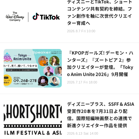
ディズニーとTikTok、ショート
コンテンツ共有契約を締結。フ
ァン創作を軸に次世代クリエイ
ター育成へ
2026.8.7 Fri 10:00
『KPOPガールズ! デーモン・ハ
ンターズ』『ズートピア 2』参
加クリエイターが登壇。「Toky
o Anim Unite 2026」9月開催
2026.7.17 Fri 18:00
ディズニープラス、SSFF & ASIA
受賞作20本を7月31日より配
信。国際短編映画祭との連携で
新進クリエイター作品を提供
2026.6.13 Sat 14:00