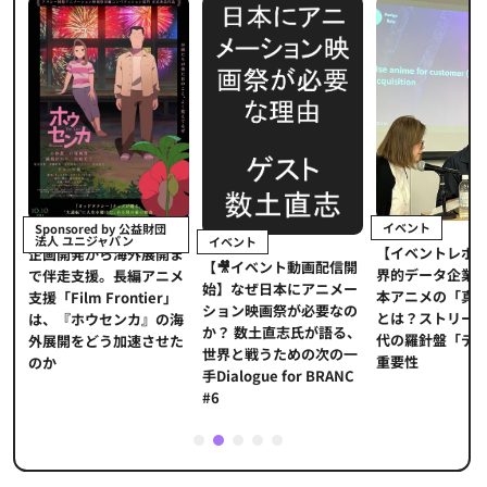
イベント
Sponsored by 公益財団
法人 ユニジャパン
イベント
【イベントレポ
メ
企画開発から海外展開ま
【🎥イベント動画配信開
界的データ企業
適
で伴走支援。長編アニメ
始】なぜ日本にアニメー
本アニメの「真
プ
支援「Film Frontier」
ション映画祭が必要なの
とは？ストリー
に
は、『ホウセンカ』の海
か？ 数土直志氏が語る、
代の羅針盤「デ
ソ
外展開をどう加速させた
世界と戦うための次の一
重要性
のか
手Dialogue for BRANC
#6
1
2
3
4
5