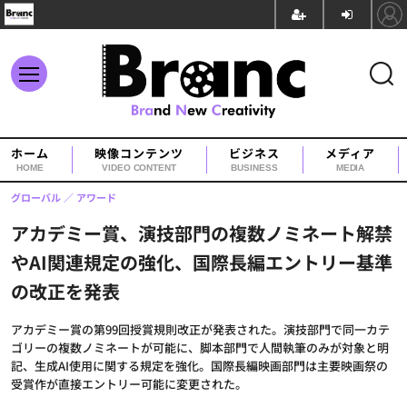
ホーム
映像コンテンツ
ビジネス
メディア
HOME
VIDEO CONTENT
BUSINESS
MEDIA
グローバル
アワード
アカデミー賞、演技部門の複数ノミネート解禁
やAI関連規定の強化、国際長編エントリー基準
の改正を発表
アカデミー賞の第99回授賞規則改正が発表された。演技部門で同一カテ
ゴリーの複数ノミネートが可能に、脚本部門で人間執筆のみが対象と明
記、生成AI使用に関する規定を強化。国際長編映画部門は主要映画祭の
受賞作が直接エントリー可能に変更された。