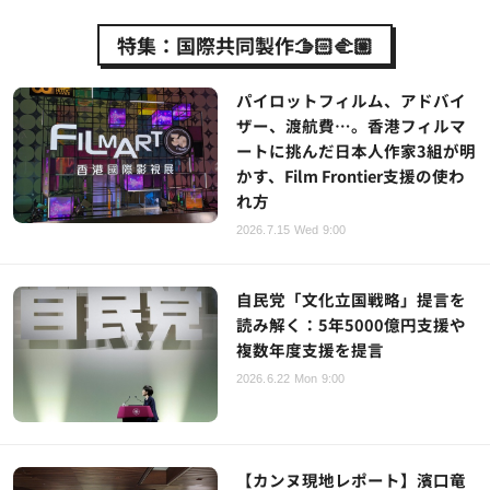
特集：国際共同製作🫱🏻‍🫲🏼
パイロットフィルム、アドバイ
ザー、渡航費…。香港フィルマ
ートに挑んだ日本人作家3組が明
かす、Film Frontier支援の使わ
れ方
2026.7.15 Wed 9:00
自民党「文化立国戦略」提言を
読み解く：5年5000億円支援や
複数年度支援を提言
2026.6.22 Mon 9:00
【カンヌ現地レポート】濱口竜