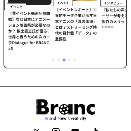
イベント
インタビュー
イベント
【イベントレポート】世
ま
『私たちの声』
【🎥イベント動画配信開
界的データ企業が示す日
メ
ーサーが考える
始】なぜ日本にアニメー
本アニメの「真の価値」
」
製作のメリット
ション映画祭が必要なの
とは？ストリーミング時
海
杉本穂高
か？ 数土直志氏が語る、
代の羅針盤「データ」の
た
世界と戦うための次の一
重要性
手Dialogue for BRANC
#6
1
2
3
4
5