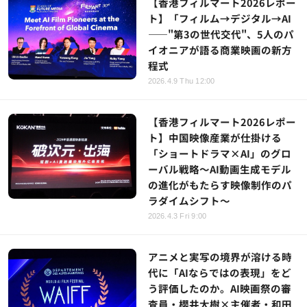
【香港フィルマート2026レポー
ト】「フィルム→デジタル→AI
——"第3の世代交代"、5人のパ
イオニアが語る商業映画の新方
程式
2026.4.9 Thu 12:00
【香港フィルマート2026レポー
ト】中国映像産業が仕掛ける
「ショートドラマ×AI」のグロ
ーバル戦略～AI動画生成モデル
の進化がもたらす映像制作のパ
ラダイムシフト～
2026.4.3 Fri 9:00
アニメと実写の境界が溶ける時
代に「AIならではの表現」をど
う評価したのか。AI映画祭の審
査員・櫻井大樹×主催者・和田