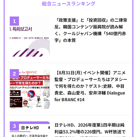
総合ニュースランキング
「政策支援」と「投資回収」の二律背
反。韓国コンテンツ振興院が読み解
く、クールジャパン機構「540億円赤
字」の本質
【8月31日(月) イベント開催】アニメ
監督・プロデューサーたちはアヌシー
で何を得たのか？ゲスト:史耕、中目
貴史、森山愛弓、安井洋輔 Dialogue
for BRANC #14
日テレHD、2026年度第1四半期は純
利益53.2%増の226億円。W杯放送で