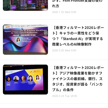
かす、Film Frontier支援の使わ
れ方
2026.7.15 Wed 9:00
【香港フィルマート2026レポー
ト】キャラの一貫性をどう保
つ？「Stardust AI」が実現する
商業レベルのAI映像制作
2026.5.20 Wed 9:00
【香港フィルマート2026レポー
ト】アジア映像産業を動かすフ
ァイナンスの最前線。銀行、ス
タジオ、投資家が語る「バンカ
ブル」の条件
2026.5.19 Tue 18:00