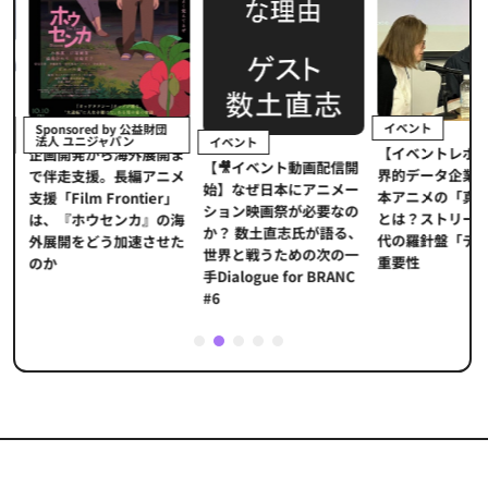
イベント
Sponsored by 公益財団
法人 ユニジャパン
イベント
【イベントレポ
メ
企画開発から海外展開ま
【🎥イベント動画配信開
界的データ企業
適
で伴走支援。長編アニメ
始】なぜ日本にアニメー
本アニメの「真
プ
支援「Film Frontier」
ション映画祭が必要なの
とは？ストリー
に
は、『ホウセンカ』の海
か？ 数土直志氏が語る、
代の羅針盤「デ
ソ
外展開をどう加速させた
世界と戦うための次の一
重要性
のか
手Dialogue for BRANC
#6
1
2
3
4
5