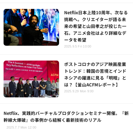
Netflix日本上陸10周年、次なる
挑戦へ。クリエイターが語る未
来の希望と山田孝之が投じた一
石。アニメ会社はより詳細なデ
ータを希望
2025.9.5 Fri 10:00
ポストコロナのアジア映画産業
トレンド：韓国の苦境とインド
ネシアの躍進に見る「明暗」と
は？【釜山ACFMレポート】
2025.9.29 Mon 9:00
Netflix、実践的バーチャルプロダクションセミナー開催。『新
幹線大爆破』の事例から紐解く最新技術のリアル
2025.7.7 Mon 12:00