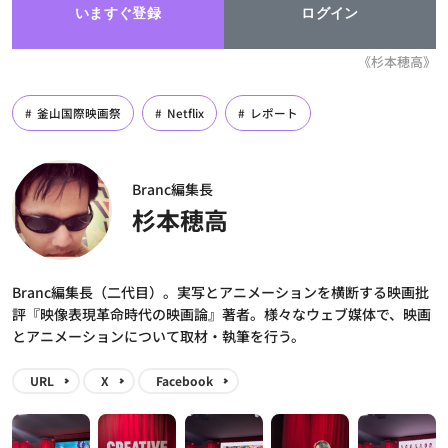
いますぐ登録
ログイン
《杉本穂高》
釜山国際映画祭
Netflix
レポート
Branc編集長
杉本穂高
Branc編集長（二代目）。実写とアニメーションを横断する映画批
評『映像表現革命時代の映画論』著者。様々なウェブ媒体で、映画
とアニメーションについて取材・執筆を行う。
URL
X
Facebook