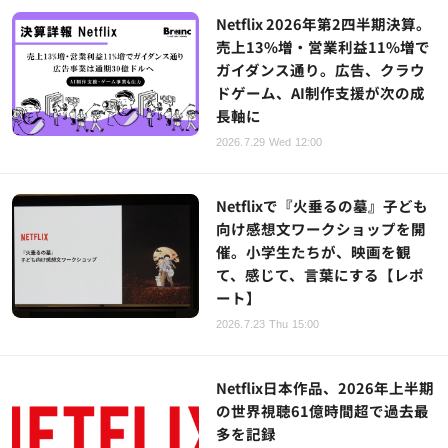
Netflix 2026年第2四半期決算。
売上13%増・営業利益11%増で
ガイダンス通り。広告、クラウ
ドゲーム、AI制作支援が次の成
長軸に
2026.7.29 Wed 12:00
Netflixで『火垂るの墓』子ども
向け感想文ワークショップを開
催。小学生たちが、映画を観
て、感じて、言葉にする【レポ
ート】
2026.7.23 Thu 15:00
Netflix日本作品、2026年上半期
の世界視聴61億時間超で過去最
多を記録