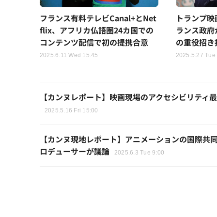
フランス有料テレビCanal+とNet
トランプ映
flix、アフリカ仏語圏24カ国での
ランス政府がN
コンテンツ配信で初の提携合意
の重役招き
2025.6.11 Wed 15:45
2025.5.27 Tue
【カンヌレポート】映画現場のアクセシビリティ
2025.5.16 Fri 15:00
【カンヌ現地レポート】アニメーションの国際共
ロデューサーが議論
2025.6.3 Tue 9:00