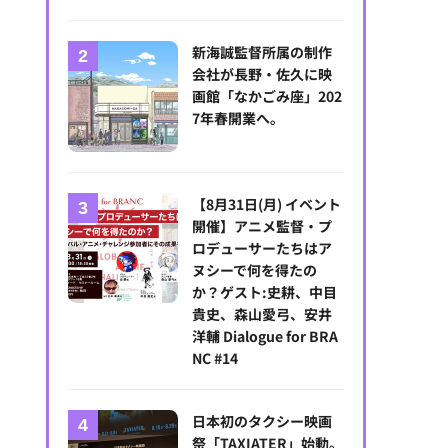
新海誠監督所属の制作
会社が長野・佐久に映
画館「なかごみ座」202
7年春開業へ。
【8月31日(月) イベント
開催】アニメ監督・プ
ロデューサーたちはア
ヌシーで何を得たの
か？ゲスト:史耕、中目
貴史、森山愛弓、安井
洋輔 Dialogue for BRA
NC #14
日本初のタクシー映画
祭「TAXIATER」始動。