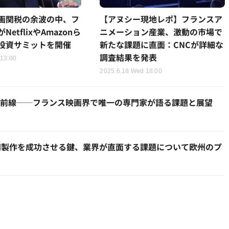
画関税の余波の中、フ
【アヌシー現地レポ】フランスア
etflixやAmazonら
ニメーション産業、激動の市場で
投資サミットを開催
新たな課題に直面：CNCが詳細な
調査結果を発表
 13:00
2025.6.18 Wed 18:00
最前線──フランス映画界で唯一の専門家が語る課題と展望
同製作を成功させる鍵、業界が直面する課題について欧州のプ