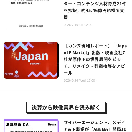
ター・コンテンツ人材育成21件
を採択。約45.46億円規模で支
援
2026.7.10 Fri 12:00
【カンヌ現地レポート】「Japa
n IP Market」出版・映画会社7
社が原作IPの世界展開をピッ
チ、リメイク・翻案権等をアピ
ール
2026.6.24 Wed 12:00
決算から映像業界を読み解く
サイバーエージェント、メディ
ア&IP事業が「ABEMA」開局10