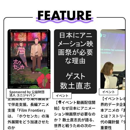
イベント
Sponsored by 公益財団
法人 ユニジャパン
イベント
【イベントレポ
メ
企画開発から海外展開ま
【🎥イベント動画配信開
界的データ企業
適
で伴走支援。長編アニメ
始】なぜ日本にアニメー
本アニメの「真
プ
支援「Film Frontier」
ション映画祭が必要なの
とは？ストリー
に
は、『ホウセンカ』の海
か？ 数土直志氏が語る、
代の羅針盤「デ
ソ
外展開をどう加速させた
世界と戦うための次の一
重要性
のか