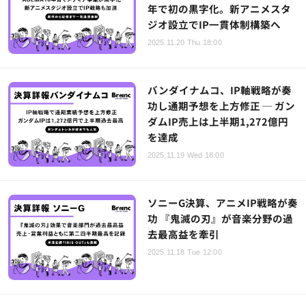
年で初の黒字化。新アニメスタ
ジオ設立でIP一貫体制構築へ
2025.11.20 Thu 18:00
バンダイナムコ、IP軸戦略が奏
功し通期予想を上方修正 ─ ガン
ダムIP売上は上半期1,272億円
を達成
2025.11.19 Wed 18:00
ソニーG決算、アニメIP戦略が奏
功 『鬼滅の刃』が音楽分野の過
去最高益を牽引
2025.11.18 Tue 12:00