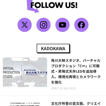
KADOKAWA
角川大映スタジオ、バーチャル
プロダクション「C∞」に可搬
式・昇降式天井LEDを追加導
入。環境光再現とカメラワーク
を強化
2026.7.12 Sun 10:30
文化庁所管の芸文振、クリエイ