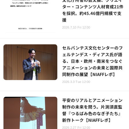
ター・コンテンツ人材育成21件
を採択。約45.46億円規模で支
援
2026.7.10 Fri 12:00
セルバンテス文化センターのフ
ェルナンデス・ディアス氏が語
る、日本・欧州・南米をつなぐ
アニメーションの未来と国際共
同制作の展望【NIAFFレポ】
2026.3.3 Tue 12:00
平安のリアルとアニメーション
制作の未来を問う。片渕須直監
督『つるばみ色のなぎ子たち』
新作トーク【NIAFFレポ】
2026.2.27 Fri 12:00