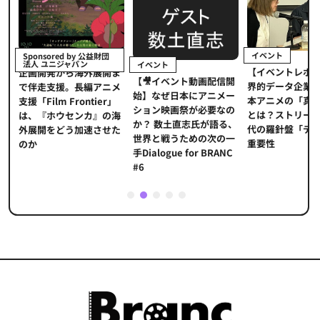
イベント
Sponsored by 公益財団
法人 ユニジャパン
イベント
【イベントレポ
メ
企画開発から海外展開ま
【🎥イベント動画配信開
界的データ企業
適
で伴走支援。長編アニメ
始】なぜ日本にアニメー
本アニメの「真
プ
支援「Film Frontier」
ション映画祭が必要なの
とは？ストリー
に
は、『ホウセンカ』の海
か？ 数土直志氏が語る、
代の羅針盤「デ
ソ
外展開をどう加速させた
世界と戦うための次の一
重要性
のか
手Dialogue for BRANC
#6
1
2
3
4
5