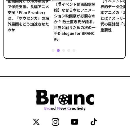
【イベントレポ
メ
企画開発から海外展開ま
【🎥イベント動画配信開
界的データ企業
適
で伴走支援。長編アニメ
始】なぜ日本にアニメー
本アニメの「真
プ
支援「Film Frontier」
ション映画祭が必要なの
とは？ストリー
に
は、『ホウセンカ』の海
か？ 数土直志氏が語る、
代の羅針盤「デ
ソ
外展開をどう加速させた
世界と戦うための次の一
重要性
のか
手Dialogue for BRANC
#6
1
2
3
4
5