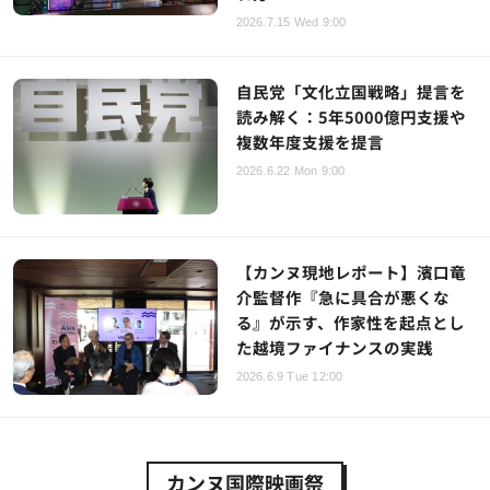
2026.7.15 Wed 9:00
自民党「文化立国戦略」提言を
読み解く：5年5000億円支援や
複数年度支援を提言
2026.6.22 Mon 9:00
【カンヌ現地レポート】濱口竜
介監督作『急に具合が悪くな
る』が示す、作家性を起点とし
た越境ファイナンスの実践
2026.6.9 Tue 12:00
カンヌ国際映画祭