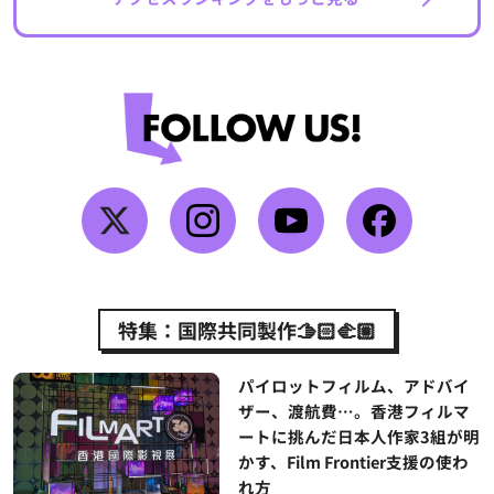
特集：国際共同製作🫱🏻‍🫲🏼
パイロットフィルム、アドバイ
ザー、渡航費…。香港フィルマ
ートに挑んだ日本人作家3組が明
かす、Film Frontier支援の使わ
れ方