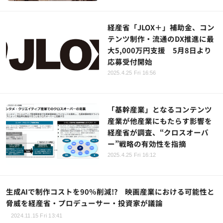
経産省「JLOX＋」補助金、コン
テンツ制作・流通のDX推進に最
大5,000万円支援 5月8日より
応募受付開始
2025.4.25 Fri 16:56
「基幹産業」となるコンテンツ
産業が他産業にもたらす影響を
経産省が調査、“クロスオーバ
ー”戦略の有効性を指摘
2025.4.25 Fri 16:12
生成AIで制作コストを90％削減!? 映画産業における可能性と
脅威を経産省・プロデューサー・投資家が議論
2024.11.15 Fri 13:41