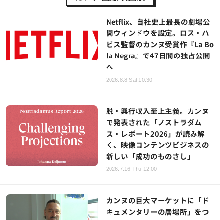
Netflix、自社史上最長の劇場公
開ウィンドウを設定。ロス・ハ
ビス監督のカンヌ受賞作『La Bo
la Negra』で47日間の独占公開
へ
2026.8.8 Sat 10:30
脱・興行収入至上主義。カンヌ
で発表された「ノストラダム
ス・レポート2026」が読み解
く、映像コンテンツビジネスの
新しい「成功のものさし」
2026.7.16 Thu 12:00
カンヌの巨大マーケットに「ド
キュメンタリーの居場所」をつ