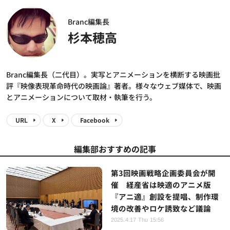
Branc編集長
杉本穂高
Branc編集長（二代目）。実写とアニメーションを横断する映画批
評『映像表現革命時代の映画論』著者。様々なウェブ媒体で、映画
とアニメーションについて取材・執筆を行う。
URL
X
Facebook
編集部おすすめの記事
第3回映画戦略企画委員会が開
催 経産省は映適のアニメ版
『アニ適』創設を提唱、制作環
境の改善やロケ誘致など議論
2025.4.17 Thu 15:56