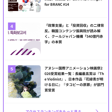
for BRANC #14
「政策支援」と「投資回収」の二律背
反。韓国コンテンツ振興院が読み解
く、クールジャパン機構「540億円赤
字」の本質
アヌシー国際アニメーション映画祭2
026受賞結果一覧：長編最高賞は『Th
e Violinist』、日本作品『花緑青が明
ける日に』『タコピーの原罪』が部門
賞受賞
アクセスランキングをもっと見る