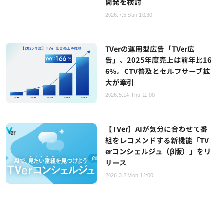
開発を検討
2026.7.5 Sun 10:30
TVerの運用型広告「TVer広
告」、2025年度売上は前年比16
6％。CTV普及とセルフサーブ拡
大が牽引
2026.5.14 Thu 11:00
【TVer】AIが気分に合わせて番
組をレコメンドする新機能「TV
erコンシェルジュ（β版）」をリ
リース
2026.3.2 Mon 12:00