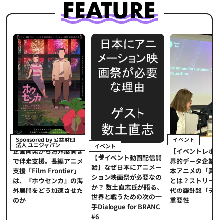
イベント
Sponsored by 公益財団
法人 ユニジャパン
イベント
【イベントレポー
メ
企画開発から海外展開ま
【🎥イベント動画配信開
界的データ企業が
適
で伴走支援。長編アニメ
始】なぜ日本にアニメー
本アニメの「真の
プ
支援「Film Frontier」
ション映画祭が必要なの
とは？ストリーミ
に
は、『ホウセンカ』の海
か？ 数土直志氏が語る、
代の羅針盤「デー
ソ
外展開をどう加速させた
世界と戦うための次の一
重要性
のか
手Dialogue for BRANC
#6