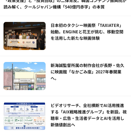
「政策支援」と「投資回収」の二律背反。韓国コンテンツ振興院が
読み解く、クールジャパン機構「540億円赤字」の本質
日本初のタクシー映画祭「TAXIATER」
始動。ENGINEと花王が挑む、移動空間
を活用した新たな映画体験
新海誠監督所属の制作会社が長野・佐久
に映画館「なかごみ座」2027年春開業
へ。
ビデオリサーチ、全社横断でAI活用推進
する「AIX戦略推進グループ」を新設。視
聴率・広告・生活者データとAIを活用し
新価値創出へ