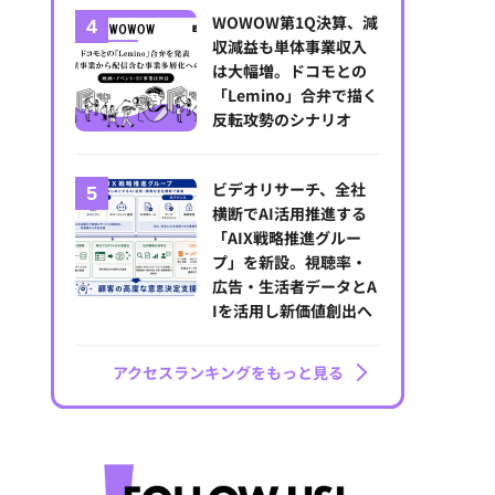
WOWOW第1Q決算、減
収減益も単体事業収入
は大幅増。ドコモとの
「Lemino」合弁で描く
反転攻勢のシナリオ
ビデオリサーチ、全社
横断でAI活用推進する
「AIX戦略推進グルー
プ」を新設。視聴率・
広告・生活者データとA
Iを活用し新価値創出へ
アクセスランキングをもっと見る