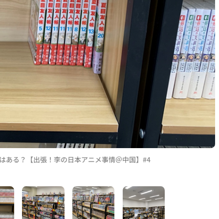
はある？【出張！李の日本アニメ事情＠中国】#4