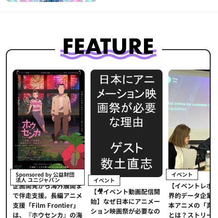
イベント
Sponsored by 公益財団
法人 ユニジャパン
イベント
【イベントレポ
メ
企画開発から海外展開ま
【🎥イベント動画配信開
界的データ企業
適
で伴走支援。長編アニメ
始】なぜ日本にアニメー
本アニメの「真
プ
支援「Film Frontier」
ション映画祭が必要なの
とは？ストリー
に
は、『ホウセンカ』の海