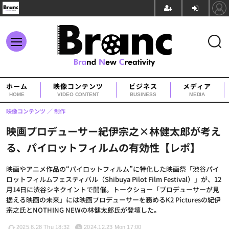
ホーム
映像コンテンツ
ビジネス
メディア
HOME
VIDEO CONTENT
BUSINESS
MEDIA
映像コンテンツ
制作
映画プロデューサー紀伊宗之×林健太郎が考え
る、パイロットフィルムの有効性【レポ】
映画やアニメ作品の“パイロットフィルム”に特化した映画祭「渋谷パイ
ロットフィルムフェスティバル（Shibuya Pilot Film Festival）」が、12
月14日に渋谷シネクイントで開催。トークショー「プロデューサーが見
据える映画の未来」には映画プロデューサーを務めるK2 Picturesの紀伊
宗之氏とNOTHING NEWの林健太郎氏が登壇した。
2025.8.28 Thu 18:32
2024.12.23 Mon 17:00