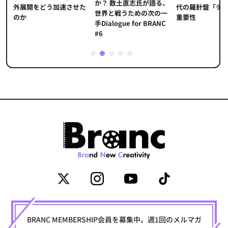
か？ 数土直志氏が語る、
代の羅針盤「デ
ソ
外展開をどう加速させた
世界と戦うための次の一
重要性
のか
手Dialogue for BRANC
#6
1
2
3
4
5
BRANC MEMBERSHIP会員を募集中。週1回のメルマガ