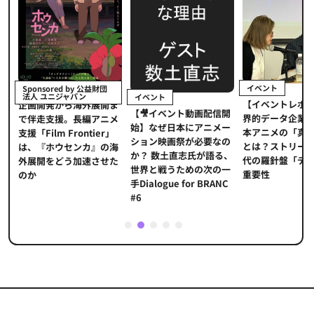
イベント
Sponsored by 公益財団
法人 ユニジャパン
イベント
【イベントレポ
メ
企画開発から海外展開ま
【🎥イベント動画配信開
界的データ企業
適
で伴走支援。長編アニメ
始】なぜ日本にアニメー
本アニメの「真
プ
支援「Film Frontier」
ション映画祭が必要なの
とは？ストリー
に
は、『ホウセンカ』の海
か？ 数土直志氏が語る、
代の羅針盤「デ
ソ
外展開をどう加速させた
世界と戦うための次の一
重要性
のか
手Dialogue for BRANC
#6
1
2
3
4
5