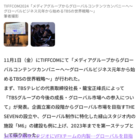
TIFFCOM2024「メディアグループからグローバルコンテンツカンパニーへ～
グローバルビジネス元年から始めるTBSの世界戦略～」
筆者撮影
11月1日（金）にTIFFCOMにて「メディアグループからグロー
バルコンテンツカンパニーへ～グローバルビジネス元年から始
めるTBSの世界戦略～」が行われた。
まず、TBSテレビの代表取締役社長・龍宝正峰氏によって
「TBSグループの今後の成長・グローバル市場への参入につい
て」が発表。企画立案の段階からグローバル市場を目指すTHE
SEVENの設立や、グローバル制作に特化した緑山スタジオ内の
施設「M6」の建設も例に上げ、2023年までを第一ステップと
して振り返った。
300坪の専用スタジオにVFXチームの内製…グローバルを目指