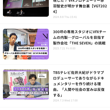
現した？ VFXプロデューサー赤
羽智史が明かす舞台裏【VGT202
4】
2024.8.8 Thu 15:41
300坪の専用スタジオにVFXチー
ムの内製…グローバルを目指す
製作会社「THE SEVEN」の挑戦
2023.7.21 Fri 8:00
TBSテレビ佐井大紀がドラマプ
ロデューサーでありながらドキ
ュメンタリーを作り続ける理
由。「人間や社会の営みは反復
する」
2024.7.3 Wed 17:00