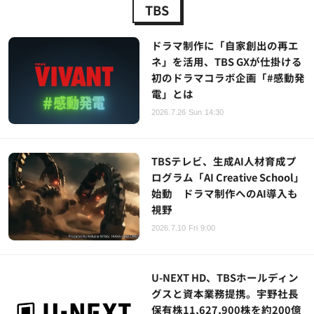
TBS
ドラマ制作に「自家創出の再エ
ネ」を活用、TBS GXが仕掛ける
初のドラマコラボ企画「#感動発
電」とは
2026.7.26 Sun 14:30
TBSテレビ、生成AI人材育成プ
ログラム「AI Creative School」
始動 ドラマ制作へのAI導入も
視野
2026.7.10 Fri 9:00
U-NEXT HD、TBSホールディン
グスと資本業務提携。宇野社長
保有株11,627,900株を約200億