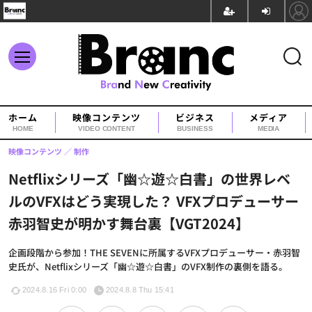
ホーム
映像コンテンツ
ビジネス
メディア
HOME
VIDEO CONTENT
BUSINESS
MEDIA
映像コンテンツ
制作
Netflixシリーズ「幽☆遊☆白書」の世界レベ
ルのVFXはどう実現した？ VFXプロデューサー
赤羽智史が明かす舞台裏【VGT2024】
企画段階から参加！THE SEVENに所属するVFXプロデューサー・赤羽智
史氏が、Netflixシリーズ「幽☆遊☆白書」のVFX制作の裏側を語る。
2024.8.16 Fri 0:00
2024.8.8 Thu 15:41