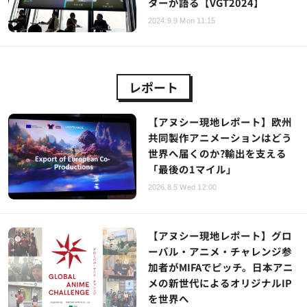
ターが語る【VGT2024】
2024.9.9 Mon 11:15
レポート
【アヌシー現地レポート】欧州
共同製作アニメーションはどう
世界へ届くのか?輸出を支える
「最後の1マイル」
2026.8.5 Wed 12:00
【アヌシー現地レポート】グロ
ーバル・アニメ・チャレンジ参
加者がMIFAでピッチ。日本アニ
メの新世代によるオリジナルIP
を世界へ