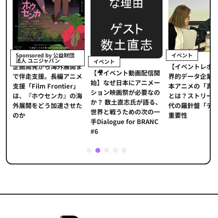
イベント
Sponsored by 公益財団
法人 ユニジャパン
イベント
【イベントレポ
メ
企画開発から海外展開ま
【🎥イベント動画配信開
界的データ企業
適
で伴走支援。長編アニメ
始】なぜ日本にアニメー
本アニメの「真
プ
支援「Film Frontier」
ション映画祭が必要なの
とは？ストリー
に
は、『ホウセンカ』の海
か？ 数土直志氏が語る、
代の羅針盤「デ
ソ
外展開をどう加速させた
世界と戦うための次の一
重要性
のか
手Dialogue for BRANC
#6
1
2
3
4
5