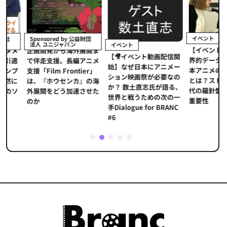
イベント
Sponsored by 公益財団
法人 ユニジャパン
イベント
【イベントレポ
メ
企画開発から海外展開ま
【🎥イベント動画配信開
界的データ企業
適
で伴走支援。長編アニメ
始】なぜ日本にアニメー
本アニメの「真
プ
支援「Film Frontier」
ション映画祭が必要なの
とは？ストリー
に
は、『ホウセンカ』の海
か？ 数土直志氏が語る、
代の羅針盤「デ
ソ
外展開をどう加速させた
世界と戦うための次の一
重要性
のか
手Dialogue for BRANC
#6
1
2
3
4
5