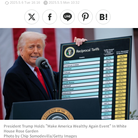
2025.5.6 Tue 16:16
2025.5.5 Mon 10:32
President Trump Holds "Make America Wealthy Again Event" In White
House Rose Garden
Photo by Chip Somodevilla/Getty Images