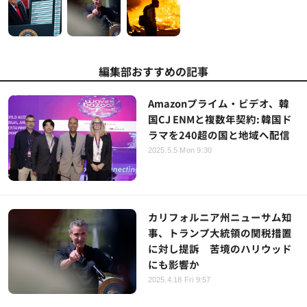
編集部おすすめの記事
Amazonプライム・ビデオ、韓
国CJ ENMと複数年契約: 韓国ド
ラマを240超の国と地域へ配信
2025.5.5 Mon 9:30
カリフォルニア州ニューサム知
事、トランプ大統領の関税措置
に対し提訴 苦境のハリウッド
にも影響か
2025.4.18 Fri 9:57