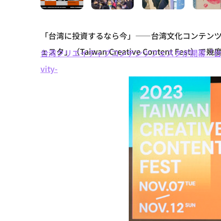
「台湾に投資するなら今」――台湾文化コンテンツ産業
ェスタ」（Taiwan Creative Content Fes
台湾クリエイティブコンテンツフェスタが開幕「台湾に投資す
vity-