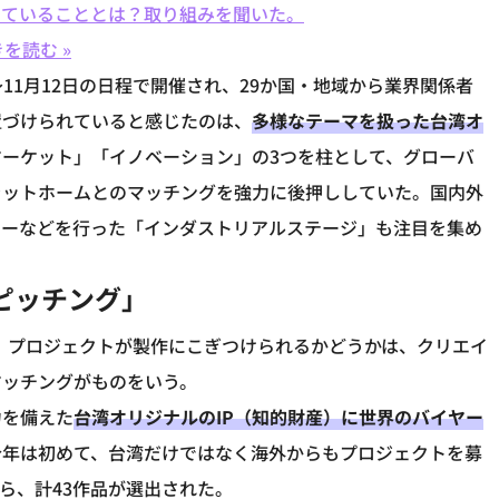
っていることとは？取り組みを聞いた。
を読む »
7日～11月12日の日程で開催され、29か国・地域から業界関係者
置づけられていると感じたのは、
多様なテーマを扱った台湾オ
ーケット」「イノベーション」の3つを柱として、グローバ
ラットホームとのマッチングを強力に後押ししていた。国内外
ナーなどを行った「インダストリアルステージ」も注目を集め
ピッチング」
だ。プロジェクトが製作にこぎつけられるかどうかは、クリエイ
マッチングがものをいう。
力を備えた
台湾オリジナルのIP（知的財産）に世界のバイヤー
今年は初めて、台湾だけではなく海外からもプロジェクトを募
から、計43作品が選出された。