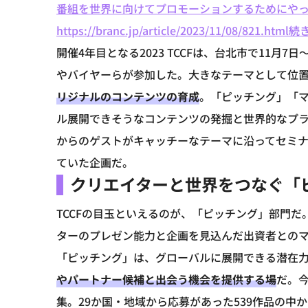
番組を世界に向けてプロモーションするためにや
https://branc.jp/article/2023/11/08/821.html
続き
開催4年目となる2023 TCCFは、台北市で11月
やバイヤーらが参加した。大きなテーマとして位
リジナルのコンテンツの育成
。「ピッチング」「マ
ル展開できそうなコンテンツの発掘と世界的なプ
からのゲストがキャッチーなテーマに沿ってセミ
ていた企画だ。
クリエイターと世界をつなぐ
「
TCCFの目玉といえるのが、「ピッチング」部門
ターのプレゼン能力と企画を見込んだ出資者との
「ピッチング」は、グローバルに展開できる潜在
やパートナー候補と出会う機会を提供する場
だ。
集。29か国・地域から応募があった539作品の中