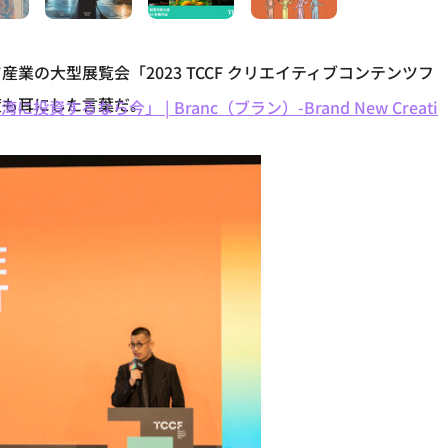
の大型展覧会「2023 TCCF クリエイティブコンテンツフ
t）で幾度も耳にした言葉だ。
るなら今」 | Branc（ブラン）-Brand New Creati