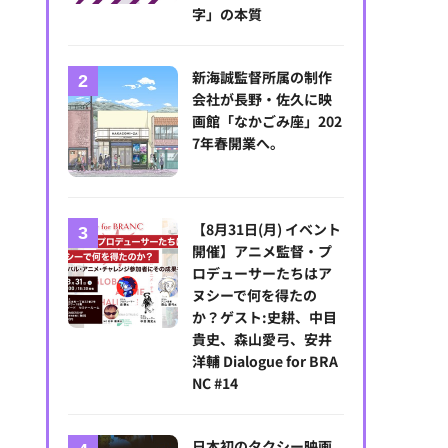
字」の本質
新海誠監督所属の制作
会社が長野・佐久に映
画館「なかごみ座」202
7年春開業へ。
【8月31日(月) イベント
開催】アニメ監督・プ
ロデューサーたちはア
ヌシーで何を得たの
か？ゲスト:史耕、中目
貴史、森山愛弓、安井
洋輔 Dialogue for BRA
NC #14
日本初のタクシー映画