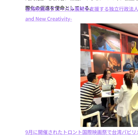
際化の促進を使命としている。
台湾映画のグローバル展開を支援する独立行政法人「TA
and New Creativity-
9月に開催されたトロント国際映画祭で台湾パビリオ