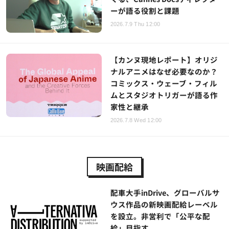
ーが語る役割と課題
2026.7.9 Thu 12:00
【カンヌ現地レポート】オリジ
ナルアニメはなぜ必要なのか？
コミックス・ウェーブ・フィル
ムとスタジオトリガーが語る作
家性と継承
2026.7.8 Wed 12:00
映画配給
配車大手inDrive、グローバルサ
ウス作品の新映画配給レーベル
を設立。非営利で「公平な配
給」目指す