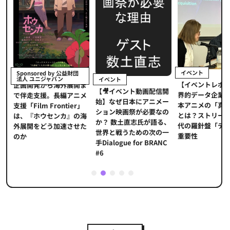
イベント
Sponsored by 公益財団
法人 ユニジャパン
イベント
【イベントレポ
メ
企画開発から海外展開ま
【🎥イベント動画配信開
界的データ企業
適
で伴走支援。長編アニメ
始】なぜ日本にアニメー
本アニメの「真
プ
支援「Film Frontier」
ション映画祭が必要なの
とは？ストリー
に
は、『ホウセンカ』の海
か？ 数土直志氏が語る、
代の羅針盤「デ
ソ
外展開をどう加速させた
世界と戦うための次の一
重要性
のか
手Dialogue for BRANC
#6
1
2
3
4
5