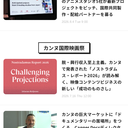
のアニメスタジオ5社が最新プロ
ジェクトをピッチ、国際共同製
作・配給パートナーを募る
2026.8.4 Tue 9:00
カンヌ国際映画祭
脱・興行収入至上主義。カンヌ
で発表された「ノストラダム
ス・レポート2026」が読み解
く、映像コンテンツビジネスの
新しい「成功のものさし」
2026.7.16 Thu 12:00
カンヌの巨大マーケットに「ド
キュメンタリーの居場所」をつ
くる、Cannes Docsディレクタ