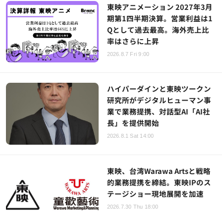
東映アニメーション 2027年3月
期第1四半期決算。営業利益は1
Qとして過去最高。海外売上比
率はさらに上昇
2026.8.7 Fri 9:00
ハイパーダインと東映ツークン
研究所がデジタルヒューマン事
業で業務提携、対話型AI「AI社
長」を提供開始
2026.8.1 Sat 14:00
東映、台湾Warawa Artsと戦略
的業務提携を締結。東映IPのス
テージショー現地展開を加速
2026.7.30 Thu 18:00