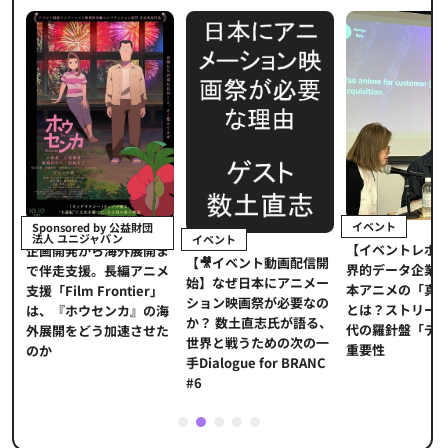
イベント
Sponsored by 公益財団
法人 ユニジャパン
イベント
【イベントレポ
メ
企画開発から海外展開ま
【🎥イベント動画配信開
界的データ企業
適
で伴走支援。長編アニメ
始】なぜ日本にアニメー
本アニメの「真
プ
支援「Film Frontier」
ション映画祭が必要なの
とは？ストリー
に
は、『ホウセンカ』の海
か？ 数土直志氏が語る、
代の羅針盤「デ
ソ
外展開をどう加速させた
世界と戦うための次の一
重要性
のか
手Dialogue for BRANC
#6
1
2
3
4
5