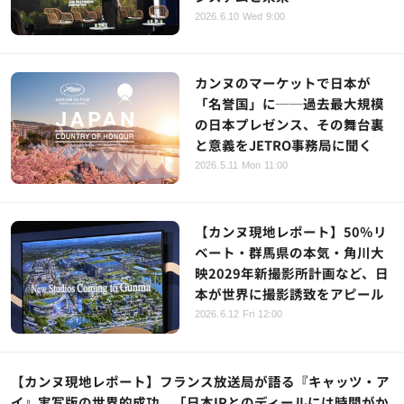
2026.6.10 Wed 9:00
カンヌのマーケットで日本が
「名誉国」に──過去最大規模
の日本プレゼンス、その舞台裏
と意義をJETRO事務局に聞く
2026.5.11 Mon 11:00
【カンヌ現地レポート】50％リ
ベート・群馬県の本気・角川大
映2029年新撮影所計画など、日
本が世界に撮影誘致をアピール
2026.6.12 Fri 12:00
【カンヌ現地レポート】フランス放送局が語る『キャッツ・ア
イ』実写版の世界的成功。「日本IPとのディールには時間がか