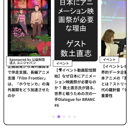
イベント
Sponsored by 公益財団
法人 ユニジャパン
イベント
【イベントレポ
メ
企画開発から海外展開ま
【🎥イベント動画配信開
界的データ企業
適
で伴走支援。長編アニメ
始】なぜ日本にアニメー
本アニメの「真
プ
支援「Film Frontier」
ション映画祭が必要なの
とは？ストリー
に
は、『ホウセンカ』の海
か？ 数土直志氏が語る、
代の羅針盤「デ
ソ
外展開をどう加速させた
世界と戦うための次の一
重要性
のか
手Dialogue for BRANC
#6
1
2
3
4
5