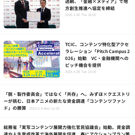
送網、「金融×メディア」で地
方創生推進へ協定を締結
2026.4.30 Thu 18:00
TCIC、コンテンツ特化型アクセ
ラレーション「Pitch Campus 2
026」始動 VC・金融機関への
ピッチ機会を提供
2026.4.28 Tue 14:00
「脱・製作委員会」ではなく「共存」へ。みずほ×クエストリ
ーが挑む、日本アニメの新たな資金調達「コンテンツファン
ド」の勝算
2026.3.9 Mon 12:00
総務省「実写コンテンツ展開力強化官民協議会」始動。資金調
達や人生育成改革で海外展開を促進、春にアクションプラン策