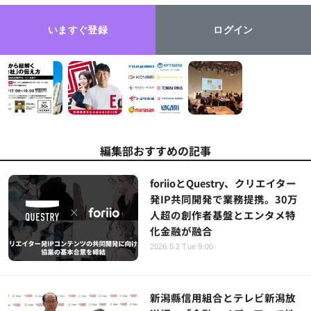
いますぐ登録
ログイン
編集部おすすめの記事
foriioとQuestry、クリエイター
発IP共同開発で業務提携。30万
人超の創作者基盤とエンタメ特
化金融が融合
2026.6.2 Tue 9:00
新潟縣信用組合とテレビ新潟放