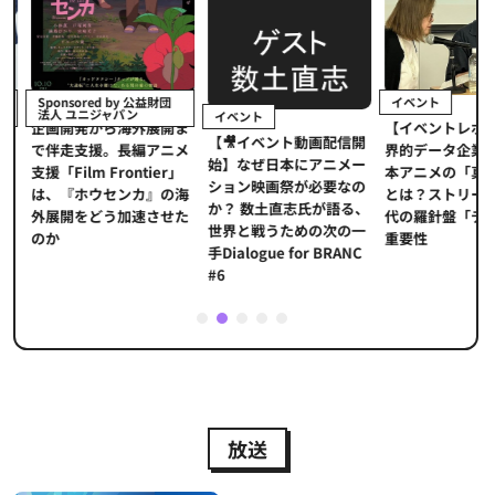
イベント
Sponsored by 公益財団
法人 ユニジャパン
イベント
【イベントレポ
メ
企画開発から海外展開ま
【🎥イベント動画配信開
界的データ企業
適
で伴走支援。長編アニメ
始】なぜ日本にアニメー
本アニメの「真
プ
支援「Film Frontier」
ション映画祭が必要なの
とは？ストリー
に
は、『ホウセンカ』の海
か？ 数土直志氏が語る、
代の羅針盤「デ
ソ
外展開をどう加速させた
世界と戦うための次の一
重要性
のか
手Dialogue for BRANC
#6
1
2
3
4
5
放送