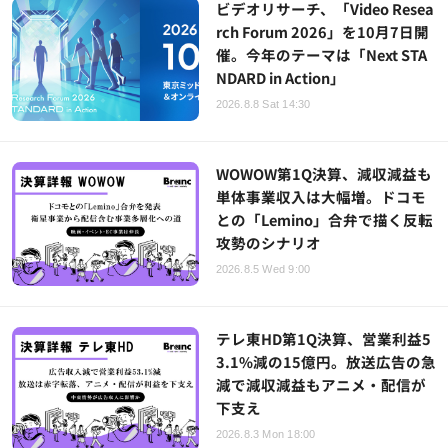
ビデオリサーチ、「Video Resea
rch Forum 2026」を10月7日開
催。今年のテーマは「Next STA
NDARD in Action」
2026.8.8 Sat 14:30
WOWOW第1Q決算、減収減益も
単体事業収入は大幅増。ドコモ
との「Lemino」合弁で描く反転
攻勢のシナリオ
2026.8.5 Wed 9:00
テレ東HD第1Q決算、営業利益5
3.1%減の15億円。放送広告の急
減で減収減益もアニメ・配信が
下支え
2026.8.3 Mon 18:00