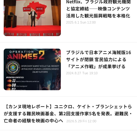
Netflix、ブラジル政府観光機関
と協定締結——映像コンテンツ
活用した観光振興戦略を本格化
2025.6.1 Sun 12:00
ブラジルで日本アニメ海賊版16
サイトが閉鎖 官民協力による
「アニメ作戦」が成果挙げる
2024.8.27 Tue 19:10
【カンヌ現地レポート】ユニクロ、ケイト・ブランシェットら
が支援する難民映画基金、第2回支援作家5名を発表。避難民・
亡命者の経験を映画の中心へ
2026.5.29 Fri 12:00