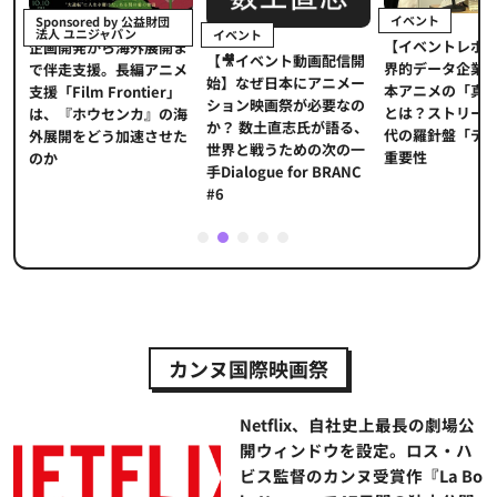
イベント
Sponsored by 公益財団
法人 ユニジャパン
イベント
【イベントレポ
メ
企画開発から海外展開ま
【🎥イベント動画配信開
界的データ企業
適
で伴走支援。長編アニメ
始】なぜ日本にアニメー
本アニメの「真
プ
支援「Film Frontier」
ション映画祭が必要なの
とは？ストリー
に
は、『ホウセンカ』の海
か？ 数土直志氏が語る、
代の羅針盤「デ
ソ
外展開をどう加速させた
世界と戦うための次の一
重要性
のか
手Dialogue for BRANC
#6
1
2
3
4
5
カンヌ国際映画祭
Netflix、自社史上最長の劇場公
開ウィンドウを設定。ロス・ハ
ビス監督のカンヌ受賞作『La Bo