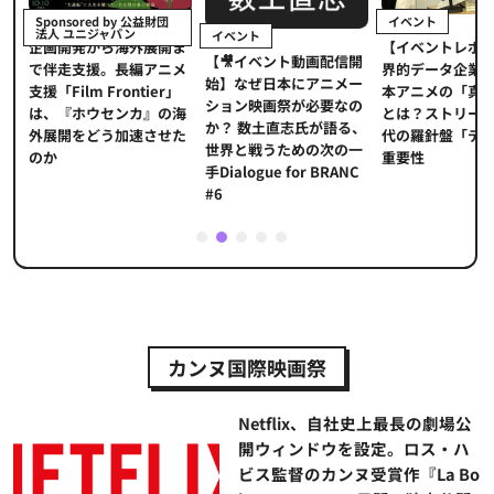
イベント
Sponsored by 公益財団
法人 ユニジャパン
イベント
【イベントレポ
メ
企画開発から海外展開ま
【🎥イベント動画配信開
界的データ企業
適
で伴走支援。長編アニメ
始】なぜ日本にアニメー
本アニメの「真
プ
支援「Film Frontier」
ション映画祭が必要なの
とは？ストリー
に
は、『ホウセンカ』の海
か？ 数土直志氏が語る、
代の羅針盤「デ
ソ
外展開をどう加速させた
世界と戦うための次の一
重要性
のか
手Dialogue for BRANC
#6
1
2
3
4
5
カンヌ国際映画祭
Netflix、自社史上最長の劇場公
開ウィンドウを設定。ロス・ハ
ビス監督のカンヌ受賞作『La Bo