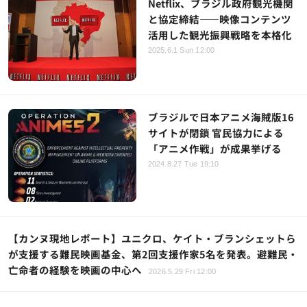
Netflix、ブラジル政府観光機関
と協定締結——映像コンテンツ
活用した観光振興戦略を本格化
2025.6.1 Sun 12:00
ブラジルで日本アニメ海賊版16
サイトが閉鎖 官民協力による
「アニメ作戦」が成果挙げる
2024.8.27 Tue 19:10
【カンヌ現地レポート】ユニクロ、ケイト・ブランシェットら
が支援する難民映画基金、第2回支援作家5名を発表。避難民・
亡命者の経験を映画の中心へ
2026.5.29 Fri 12:00