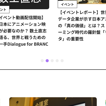
ベント
インタビュー
イベントレポート】世界的
『私たちの声』プロデ
ータ企業が示す日本アニメ
ーが考える国際共同製
「真の価値」とは？ストリ
リットとは？
ミング時代の羅針盤「デー
杉本穂高
」の重要性
1
2
3
4
5