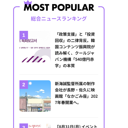
総合ニュースランキング
「政策支援」と「投資
回収」の二律背反。韓
国コンテンツ振興院が
読み解く、クールジャ
パン機構「540億円赤
字」の本質
新海誠監督所属の制作
会社が長野・佐久に映
画館「なかごみ座」202
7年春開業へ。
【8月31日(月) イベント