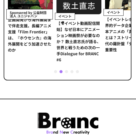
イベント
Sponsored by 公益財団
法人 ユニジャパン
イベント
【イベントレポ
メ
企画開発から海外展開ま
【🎥イベント動画配信開
界的データ企業
適
で伴走支援。長編アニメ
始】なぜ日本にアニメー
本アニメの「真
プ
支援「Film Frontier」
ション映画祭が必要なの
とは？ストリー
に
は、『ホウセンカ』の海
か？ 数土直志氏が語る、
代の羅針盤「デ
ソ
外展開をどう加速させた
世界と戦うための次の一
重要性
のか
手Dialogue for BRANC
#6
1
2
3
4
5