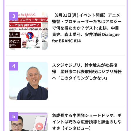
【8月31日(月) イベント開催】アニメ
監督・プロデューサーたちはアヌシー
で何を得たのか？ゲスト:史耕、中目
貴史、森山愛弓、安井洋輔 Dialogue
for BRANC #14
スタジオジブリ、鈴木敏夫が社長復
帰 星野康二代表取締役はジブリ辞任
へ「このタイミングしかない」
急成長する中国発ショートドラマ。ポ
イントは巧みな広告誘導と課金のしや
すさ【インタビュー】