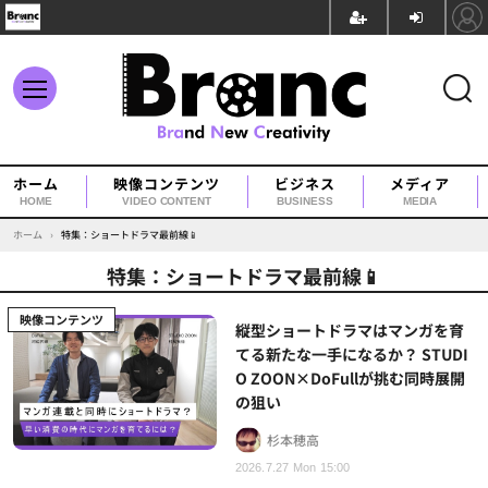
ホーム
映像コンテンツ
ビジネス
メディア
HOME
VIDEO CONTENT
BUSINESS
MEDIA
ホーム
›
特集：ショートドラマ最前線📱
特集：ショートドラマ最前線📱
映像コンテンツ
縦型ショートドラマはマンガを育
てる新たな一手になるか？ STUDI
O ZOON×DoFullが挑む同時展開
の狙い
杉本穂高
2026.7.27 Mon 15:00