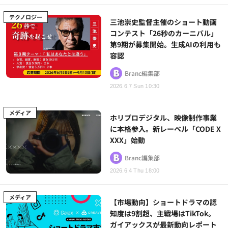
テクノロジー
三池崇史監督主催のショート動画
コンテスト「26秒のカーニバル」
第9期が募集開始。生成AIの利用も
容認
Branc編集部
2026.6.7 Sun 10:30
メディア
ホリプロデジタル、映像制作事業
に本格参入。新レーベル「CODE X
XXX」始動
Branc編集部
2026.6.4 Thu 18:00
メディア
【市場動向】ショートドラマの認
知度は9割超、主戦場はTikTok。
ガイアックスが最新動向レポート