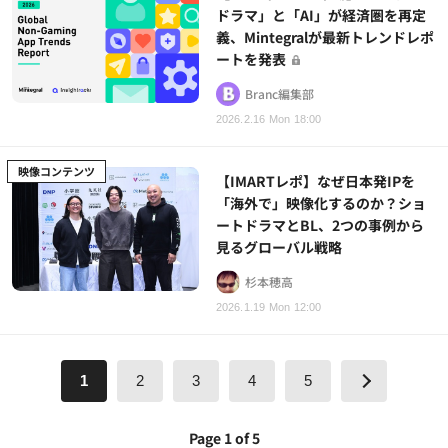
ドラマ」と「AI」が経済圏を再定
義、Mintegralが最新トレンドレポ
ートを発表
Branc編集部
2026.2.16 Mon 18:00
映像コンテンツ
【IMARTレポ】なぜ日本発IPを
「海外で」映像化するのか？ショ
ートドラマとBL、2つの事例から
見るグローバル戦略
杉本穂高
2026.1.19 Mon 12:00
1
2
3
4
5
Page 1 of 5