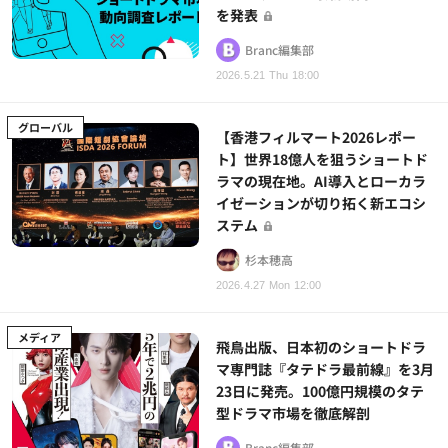
を発表
Branc編集部
2026.5.21 Thu 18:00
グローバル
【香港フィルマート2026レポー
ト】世界18億人を狙うショートド
ラマの現在地。AI導入とローカラ
イゼーションが切り拓く新エコシ
ステム
杉本穂高
2026.4.27 Mon 12:00
メディア
飛鳥出版、日本初のショートドラ
マ専門誌『タテドラ最前線』を3月
23日に発売。100億円規模のタテ
型ドラマ市場を徹底解剖
Branc編集部