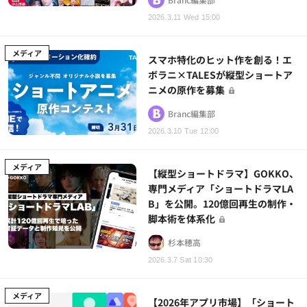
2026.3.11 Wed 15:00
メディア
スマホ特化のヒット作を創る！エ
ボラニ×TALESが縦型ショートア
ニメの原作を募集
Branc編集部
2026.3.10 Tue 12:00
メディア
【縦型ショートドラマ】GOKKO、
専門メディア「ショートドラマLA
B」を公開。120億回再生の制作・
脚本術を体系化
杉本穂高
2026.3.7 Sat 10:30
メディア
【2026年アプリ市場】「ショート