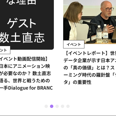
イベント
ント
【イベントレポート】世
イベント動画配信開始】
データ企業が示す日本ア
日本にアニメーション映
の「真の価値」とは？ス
が必要なのか？ 数土直志
ーミング時代の羅針盤「
語る、世界と戦うための
タ」の重要性
手Dialogue for BRANC
1
2
3
4
5