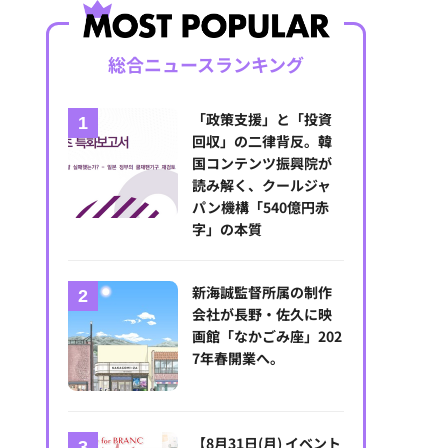
総合ニュースランキング
「政策支援」と「投資
回収」の二律背反。韓
国コンテンツ振興院が
読み解く、クールジャ
パン機構「540億円赤
字」の本質
新海誠監督所属の制作
会社が長野・佐久に映
画館「なかごみ座」202
7年春開業へ。
【8月31日(月) イベント