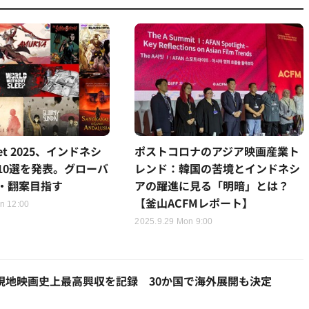
ket 2025、インドネシ
ポストコロナのアジア映画産業ト
P10選を発表。グローバ
レンド：韓国の苦境とインドネシ
・翻案目指す
アの躍進に見る「明暗」とは？
【釜山ACFMレポート】
n 12:00
2025.9.29 Mon 9:00
現地映画史上最高興収を記録 30か国で海外展開も決定