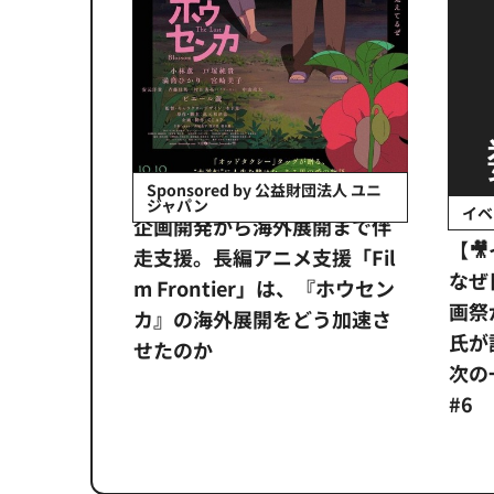
会社日立システ
Sponsored by 公益財団法人 ユニ
ジャパン
イベ
ンタメ業界
企画開発から海外展開まで伴
【
正化」。
走支援。長編アニメ支援「Fil
なぜ
アンス違
m Frontier」は、『ホウセン
画祭
システム
カ』の海外展開をどう加速さ
氏が
せたのか
次の一
#6