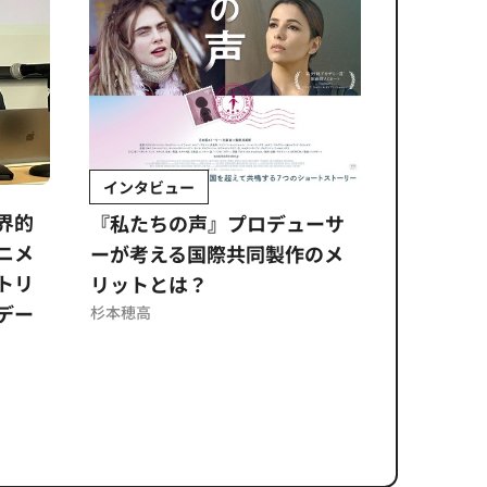
インタビュー
Sponso
ムズ
界的
『私たちの声』プロデューサ
公​​取委
ニメ
ーが考える国際共同製作のメ
に問われ
トリ
リットとは？
意図せぬ
デー
反を未然
杉本穂高
ズのソリ