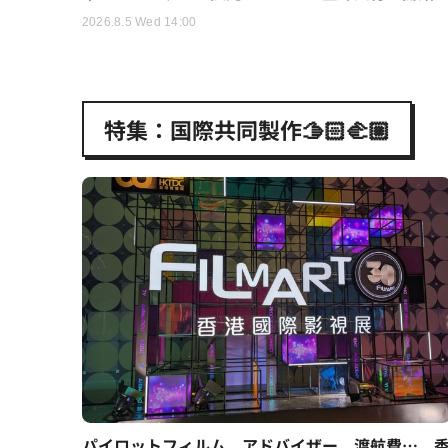
2026.8.5 Wed 14:00
特集：国際共同製作🫱🏻‍🫲🏼
パイロットフィルム、アドバイザー、渡航費…。