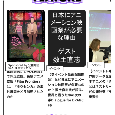
イベント
Sponsored by 公益財団
法人 ユニジャパン
イベント
【イベントレポ
メ
企画開発から海外展開ま
【🎥イベント動画配信開
界的データ企業
適
で伴走支援。長編アニメ
始】なぜ日本にアニメー
本アニメの「真
プ
支援「Film Frontier」
ション映画祭が必要なの
とは？ストリー
に
は、『ホウセンカ』の海
か？ 数土直志氏が語る、
代の羅針盤「デ
ソ
外展開をどう加速させた
世界と戦うための次の一
重要性
のか
手Dialogue for BRANC
#6