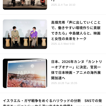
2025.11.4 Tue 16:10
高畑充希「声に出していくこと
で、働きやすい環境作りに貢献
できたら」中島健人らと、映画
と女性の未来をトーク
2025.11.5 Wed 9:00
日本、2026年カンヌ「カントリ
ーオブオナー」に決定。官民一
体で日本映画・アニメの海外展
開加速へ
2025.10.28 Tue 15:35
イスラエル・ガザ戦争をめぐるハリウッドの分断 SNSでの発
言でエージェンシーから追い出された俳優も