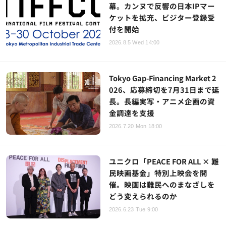
幕。カンヌで反響の日本IPマー
ケットを拡充、ビジター登録受
付を開始
2026.8.5 Wed 14:00
Tokyo Gap-Financing Market 2
026、応募締切を7月31日まで延
長。長編実写・アニメ企画の資
金調達を支援
2026.7.20 Mon 18:00
ユニクロ「PEACE FOR ALL × 難
民映画基金」特別上映会を開
催。映画は難民へのまなざしを
どう変えられるのか
2026.6.23 Tue 9:00