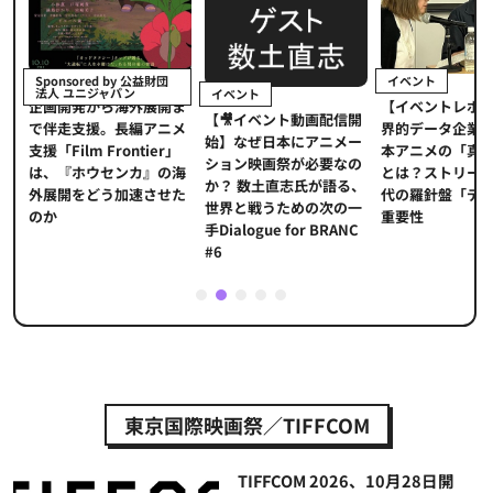
イベント
Sponsored by 公益財団
法人 ユニジャパン
イベント
【イベントレポ
メ
企画開発から海外展開ま
【🎥イベント動画配信開
界的データ企業
適
で伴走支援。長編アニメ
始】なぜ日本にアニメー
本アニメの「真
プ
支援「Film Frontier」
ション映画祭が必要なの
とは？ストリー
に
は、『ホウセンカ』の海
か？ 数土直志氏が語る、
代の羅針盤「デ
ソ
外展開をどう加速させた
世界と戦うための次の一
重要性
のか
手Dialogue for BRANC
#6
1
2
3
4
5
東京国際映画祭／TIFFCOM
TIFFCOM 2026、10月28日開