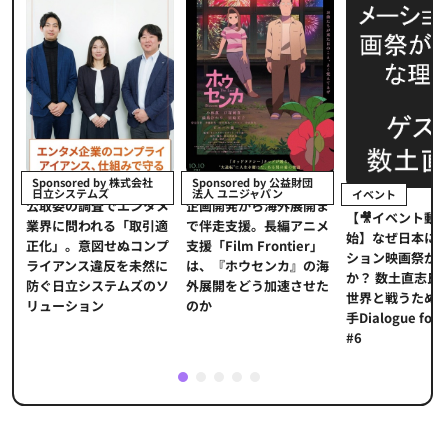
Sponsored by 株式会社
Sponsored by 公益財団
日立システムズ
法人 ユニジャパン
イベント
ュ
公​​取委の調査でエンタメ
企画開発から海外展開ま
【🎥イベント動
同
業界に問われる「取引適
で伴走支援。長編アニメ
始】なぜ日本に
正化」。意図せぬコンプ
支援「Film Frontier」
ション映画祭が
ライアンス違反を未然に
は、『ホウセンカ』の海
か？ 数土直志氏
防ぐ日立システムズのソ
外展開をどう加速させた
世界と戦うため
リューション​
のか
手Dialogue for
#6
1
2
3
4
5