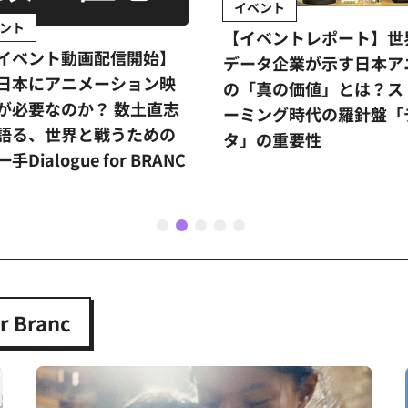
イベント
インタビュー
【イベントレポート】世界的
『私たちの声』プ
データ企業が示す日本アニメ
ーが考える国際共
の「真の価値」とは？ストリ
リットとは？
ーミング時代の羅針盤「デー
杉本穂高
タ」の重要性
1
2
3
4
5
 Branc