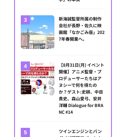
新海誠監督所属の制作
会社が長野・佐久に映
画館「なかごみ座」202
7年春開業へ。
C)2025 A Pale View of Hills Film Partners
【8月31日(月) イベント
開催】アニメ監督・プ
ロデューサーたちはア
ヌシーで何を得たの
か？ゲスト:史耕、中目
貴史、森山愛弓、安井
洋輔 Dialogue for BRA
NC #14
ツインエンジンとバン