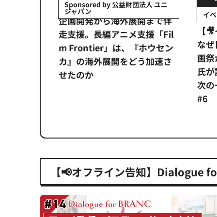
by 公益財団法人 ユニ
イベント
海外展開まで伴
【🎥イベント動画配信開始】
ニメ支援「Fil
なぜ日本にアニメーション映
er」は、『ホウセン
画祭が必要なのか？ 数土直志
開をどう加速さ
氏が語る、世界と戦うための
次の一手Dialogue for BRANC
#6
【📢オフライン告知】Dialogue for