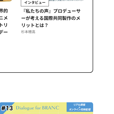
Sponsored by 株式会社日立システ
Sp
ムズ
ジ
ロデューサ
公​​取委の調査でエンタメ業界
企
同製作のメ
に問われる「取引適正化」。
走
意図せぬコンプライアンス違
m 
反を未然に防ぐ日立システム
カ
ズのソリューション​
せ