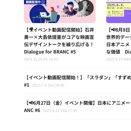
【🎥イベント動画配信開始】石井
【📢8月
勇一×大島依提亜がコアな映画宣
世界的デー
伝デザイントークを繰り広げる！
日本アニメ
Dialogue for BRANC #5
な価値 Dial
2024.11.29 Fri 14:00
2025.6.25 Wed
【イベント動画配信開始！】「スラダン」「すずめ」が大
#1
2023.7.4 Tue 18:00
【📢6月27日（金）イベント開催】日本にアニメーショ
ANC #6
2025.6.12 Thu 17:00