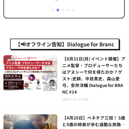
1
2
3
4
5
【📢オフライン告知】Dialogue for Branc
【8月31日(月) イベント開催】ア
ニメ監督・プロデューサーたち
はアヌシーで何を得たのか？ゲ
スト:史耕、中目貴史、森山愛
弓、安井洋輔 Dialogue for BRA
NC #14
2026.7.31 Fri 9:30
【4月20日】ベネチア三冠！ 5歳
と9歳の姉弟が歩む過酷な旅路─