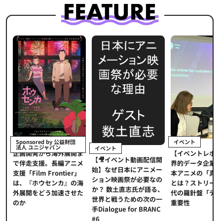
イベント
Sponsored by 公益財団
法人 ユニジャパン
イベント
【イベントレポ
メ
企画開発から海外展開ま
【🎥イベント動画配信開
界的データ企業
適
で伴走支援。長編アニメ
始】なぜ日本にアニメー
本アニメの「真
プ
支援「Film Frontier」
ション映画祭が必要なの
とは？ストリー
に
は、『ホウセンカ』の海
か？ 数土直志氏が語る、
代の羅針盤「デ
ソ
外展開をどう加速させた
世界と戦うための次の一
重要性
のか
手Dialogue for BRANC
#6