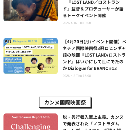
─『LOST LAND／ロストラン
ド』監督＆プロデューサーが語
るトークイベント開催
2026.4.16 Thu 9:58
【4月20日(月) イベント開催】ベ
ネチア国際映画祭3冠ロヒンギャ
語の映画『LOST LAND/ロストラ
ンド』はいかにして世にでたの
か Dialogue for BRANC #13
2026.4.2 Thu 18:00
カンヌ国際映画祭
脱・興行収入至上主義。カンヌ
で発表された「ノストラダム