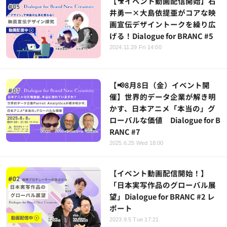
【🎥イベント動画配信開始】石
井勇一×大島依提亜がコアな映
画宣伝デザイントークを繰り広
げる！Dialogue for BRANC #5
2024.11.29 Fri 14:00
【📢8月8日（金）イベント開
催】世界的データ企業が解き明
かす、日本アニメ「本当の」グ
ローバルな価値 Dialogue for B
RANC #7
2025.6.25 Wed 18:00
【イベント動画配信開始！】
「日本実写作品のグローバル展
望」Dialogue for BRANC #2 レ
ポート
2023.9.5 Tue 17:21