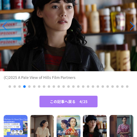
(C)2025 A Pale View of Hills Film Partners
この記事へ戻る
4/25