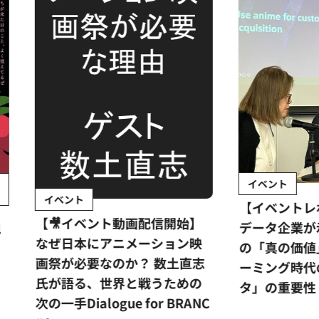
イベント
ント
【イベントレポート】世
イベント動画配信開始】
データ企業が示す日本ア
日本にアニメーション映
の「真の価値」とは？ス
が必要なのか？ 数土直志
ーミング時代の羅針盤「
語る、世界と戦うための
タ」の重要性
手Dialogue for BRANC