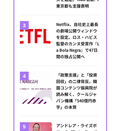
東京都も支援表明
Netflix、自社史上最長
の劇場公開ウィンドウ
を設定。ロス・ハビス
監督のカンヌ受賞作『L
a Bola Negra』で47日
間の独占公開へ
「政策支援」と「投資
回収」の二律背反。韓
国コンテンツ振興院が
読み解く、クールジャ
パン機構「540億円赤
字」の本質
アンドレア・ライズボ