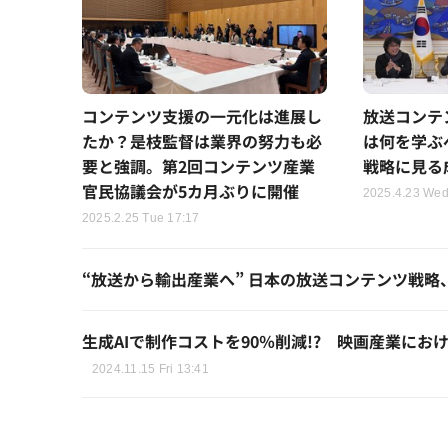
コンテンツ支援の一元化は進展し
放送コンテ
たか？是枝監督は業界の努力も必
は何を学ぶ
要と強調。第2回コンテンツ産業
戦略に見る
官民協議会が5カ月ぶりに開催
2025.4.23 Wed
2025.2.25 Tue 17:17
“放送から輸出産業へ” 日本の放送コンテンツ戦
生成AIで制作コストを90％削減!? 映画産業に
2024.11.15 Fri 13:41