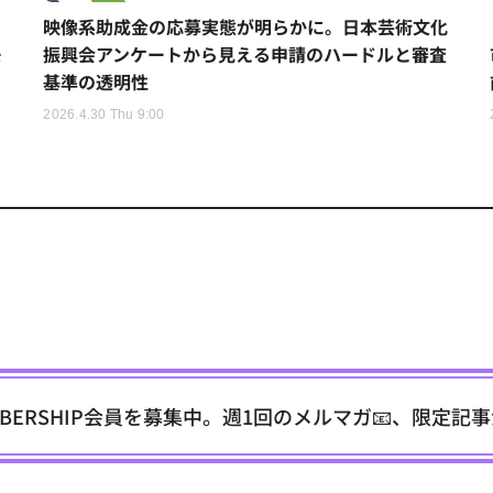
、
映像系助成金の応募実態が明らかに。日本芸術文化
モ
振興会アンケートから見える申請のハードルと審査
基準の透明性
2026.4.30 Thu 9:00
EMBERSHIP会員を募集中。週1回のメルマガ📧、限定記