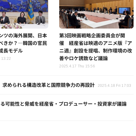
ンツの海外展開、日本
第3回映画戦略企画委員会が開
べきか？―韓国の官民
催 経産省は映適のアニメ版『ア
成長モデル
ニ適』創設を提唱、制作環境の改
善やロケ誘致など議論
 13:22
2025.4.17 Thu 15:56
略、求められる構造改革と国際競争力の再設計
2025.4.18 Fri 17:03
おける可能性と脅威を経産省・プロデューサー・投資家が議論