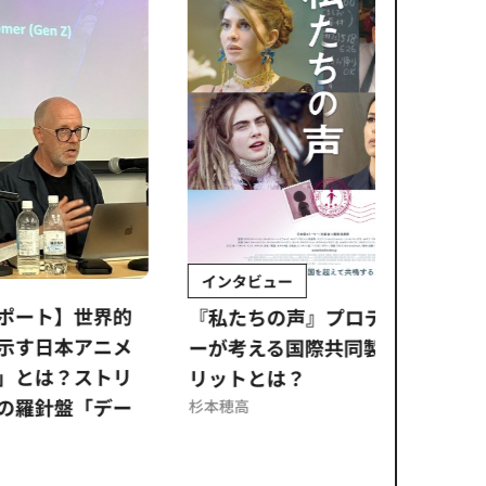
インタビュー
Sponso
ムズ
界的
『私たちの声』プロデューサ
公​​取委
ニメ
ーが考える国際共同製作のメ
に問われ
トリ
リットとは？
意図せぬ
デー
反を未然
杉本穂高
ズのソリ