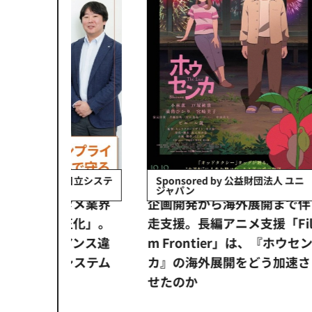
会社日立システ
Sponsored by 公益財団法人 ユニ
ジャパン
イベ
ンタメ業界
企画開発から海外展開まで伴
【
正化」。
走支援。長編アニメ支援「Fil
なぜ
アンス違
m Frontier」は、『ホウセン
画祭
システム
カ』の海外展開をどう加速さ
氏が
せたのか
次の一