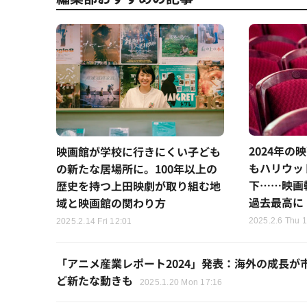
2024年
映画館が学校に行きにくい子ども
もハリウッ
の新たな居場所に。100年以上の
下……映画
歴史を持つ上田映劇が取り組む地
過去最高に
域と映画館の関わり方
2025.2.6 Thu 
2025.2.14 Fri 12:01
「アニメ産業レポート2024」発表：海外の成長が
ど新たな動きも
2025.1.20 Mon 17:16