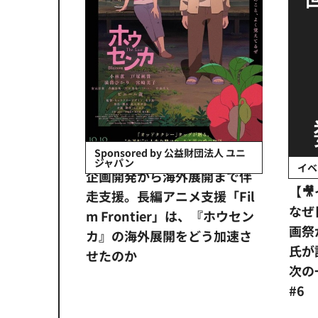
会社日立システ
Sponsored by 公益財団法人 ユニ
ジャパン
イベ
ンタメ業界
企画開発から海外展開まで伴
【
正化」。
走支援。長編アニメ支援「Fil
なぜ
アンス違
m Frontier」は、『ホウセン
画祭
システム
カ』の海外展開をどう加速さ
氏が
せたのか
次の一
#6