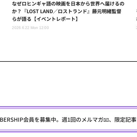
なぜロヒンギャ語の映画を日本から世界へ届けるの
か？『LOST LAND／ロストランド』藤元明緒監督
らが語る【イベントレポート】
2026.6.22 Mon 12:00
EMBERSHIP会員を募集中。週1回のメルマガ📧、限定記