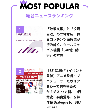
総合ニュースランキング
「政策支援」と「投資
回収」の二律背反。韓
国コンテンツ振興院が
読み解く、クールジャ
パン機構「540億円赤
字」の本質
【8月31日(月) イベント
開催】アニメ監督・プ
ロデューサーたちはア
ヌシーで何を得たの
か？ゲスト:史耕、中目
貴史、森山愛弓、安井
洋輔 Dialogue for BRA
NC #14