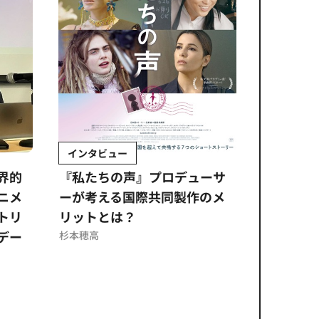
インタビュー
Sponso
ムズ
界的
『私たちの声』プロデューサ
公​​取委
ニメ
ーが考える国際共同製作のメ
に問われ
トリ
リットとは？
意図せぬ
デー
反を未然
杉本穂高
ズのソリ