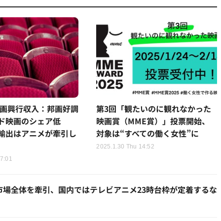
の映画興行収入：邦画好調
第3回「観たいのに観れなかった
ド映画のシェア低
映画賞（MME賞）」投票開始、
輸出はアニメが牽引し
対象は“すべての働く女性”に
2025.1.30 Thu 14:52
17:01
市場全体を牽引、国内ではテレビアニメ23時台枠が定着するな