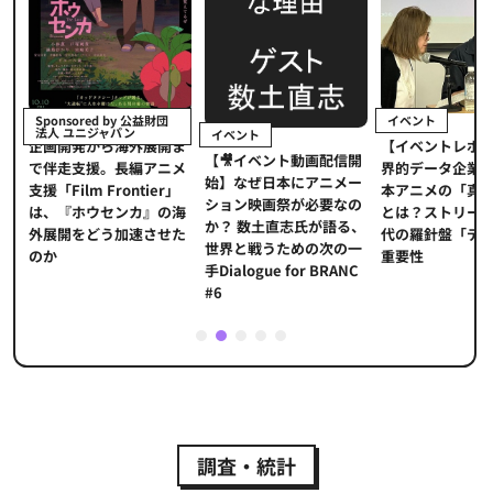
イベント
Sponsored by 公益財団
法人 ユニジャパン
イベント
【イベントレポ
メ
企画開発から海外展開ま
【🎥イベント動画配信開
界的データ企業
適
で伴走支援。長編アニメ
始】なぜ日本にアニメー
本アニメの「真
プ
支援「Film Frontier」
ション映画祭が必要なの
とは？ストリー
に
は、『ホウセンカ』の海
か？ 数土直志氏が語る、
代の羅針盤「デ
ソ
外展開をどう加速させた
世界と戦うための次の一
重要性
のか
手Dialogue for BRANC
#6
1
2
3
4
5
調査・統計