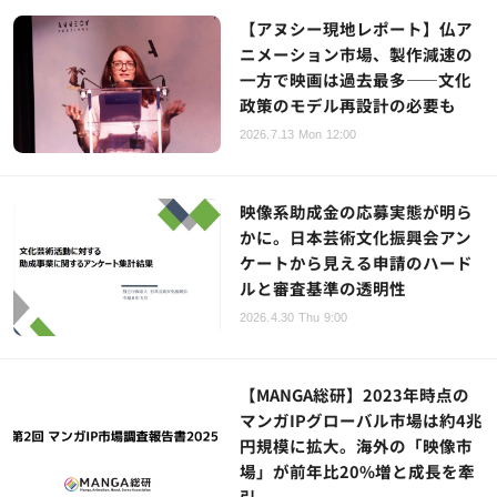
【アヌシー現地レポート】仏ア
ニメーション市場、製作減速の
一方で映画は過去最多——文化
政策のモデル再設計の必要も
2026.7.13 Mon 12:00
映像系助成金の応募実態が明ら
かに。日本芸術文化振興会アン
ケートから見える申請のハード
ルと審査基準の透明性
2026.4.30 Thu 9:00
【MANGA総研】2023年時点の
マンガIPグローバル市場は約4兆
円規模に拡大。海外の「映像市
場」が前年比20%増と成長を牽
引