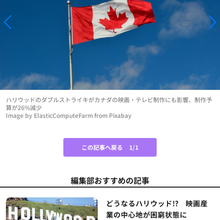
ハリウッドのダブルストライキがカナダの映画・テレビ制作にも影響、制作予
算が26%減少
Image by ElasticComputeFarm from Pixabay
この記事へ戻る
1/1
編集部おすすめの記事
どうなるハリウッド!? 映画産
業の中心地が困窮状態に