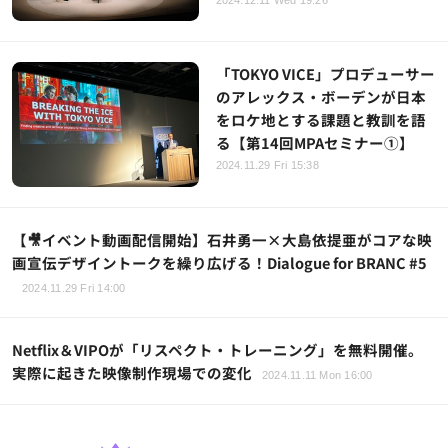
「TOKYO VICE」プロデューサー
のアレックス・ボーデンが日本
をロケ地とする課題と教訓を語
る【第14回MPAセミナー①】
2024.11.29 Fri 15:38
【🎥イベント動画配信開始】石井勇一×大島依提亜がコアな映
画宣伝デザイントークを繰り広げる！Dialogue for BRANC #5
2024.11.29 Fri 14:00
Netflix＆VIPOが「リスペクト・トレーニング」を無料開催。
実際に起きた映像制作現場での変化
2024.11.11 Mon 16:00