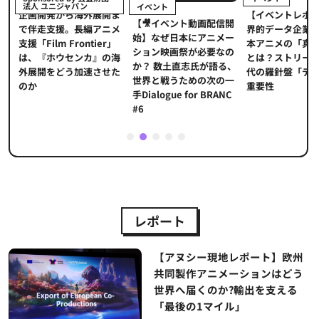
法人 ユニジャパン
イベント
【イベントレポ
メ
企画開発から海外展開ま
【🎥イベント動画配信開
界的データ企業
適
で伴走支援。長編アニメ
始】なぜ日本にアニメー
本アニメの「真
プ
支援「Film Frontier」
ション映画祭が必要なの
とは？ストリー
に
は、『ホウセンカ』の海
か？ 数土直志氏が語る、
代の羅針盤「デ
ソ
外展開をどう加速させた
世界と戦うための次の一
重要性
のか
手Dialogue for BRANC
#6
1
2
3
4
5
レポート
【アヌシー現地レポート】欧州
共同製作アニメーションはどう
世界へ届くのか?輸出を支える
「最後の1マイル」