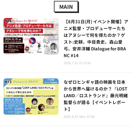
MAIN
【8月31日(月) イベント開催】ア
ニメ監督・プロデューサーたち
はアヌシーで何を得たのか？ゲ
スト:史耕、中目貴史、森山愛
弓、安井洋輔 Dialogue for BRA
NC #14
2026.7.31 Fri 9:30
なぜロヒンギャ語の映画を日本
から世界へ届けるのか？『LOST
LAND／ロストランド』藤元明緒
監督らが語る【イベントレポー
ト】
2026.6.22 Mon 12:00