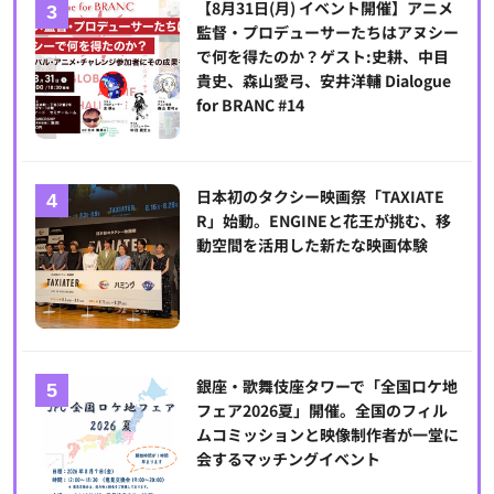
【8月31日(月) イベント開催】アニメ
監督・プロデューサーたちはアヌシー
で何を得たのか？ゲスト:史耕、中目
貴史、森山愛弓、安井洋輔 Dialogue
for BRANC #14
日本初のタクシー映画祭「TAXIATE
R」始動。ENGINEと花王が挑む、移
動空間を活用した新たな映画体験
銀座・歌舞伎座タワーで「全国ロケ地
フェア2026夏」開催。全国のフィル
ムコミッションと映像制作者が一堂に
会するマッチングイベント