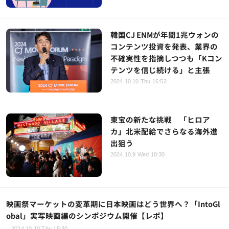
韓国CJ ENMが年間1兆ウォンの
コンテンツ投資を発表、業界の
不確実性を指摘しつつも「Kコン
テンツを信じ続ける」と主張
2024.10.10 Thu 16:52
東宝の新たな挑戦 「ヒロア
カ」北米配給でさらなる海外進
出狙う
2024.10.9 Wed 18:30
映画祭マーケットの変革期に日本映画はどう世界へ？「IntoGl
obal」実写映画編のシンポジウム開催【レポ】
2024.10.10 Thu 15:30