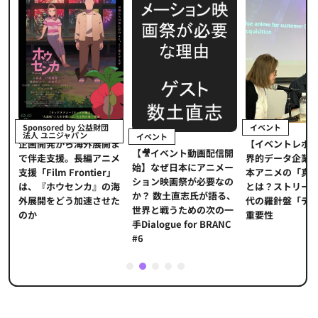
イベント
Sponsored by 公益財団
法人 ユニジャパン
イベント
【イベントレポ
メ
企画開発から海外展開ま
【🎥イベント動画配信開
界的データ企業
適
で伴走支援。長編アニメ
始】なぜ日本にアニメー
本アニメの「真
プ
支援「Film Frontier」
ション映画祭が必要なの
とは？ストリー
に
は、『ホウセンカ』の海
か？ 数土直志氏が語る、
代の羅針盤「デ
ソ
外展開をどう加速させた
世界と戦うための次の一
重要性
のか
手Dialogue for BRANC
#6
1
2
3
4
5