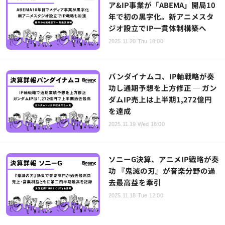
ア&IP事業が「ABEMA」開局10
年で初の黒字化。新アニメスタ
ジオ設立でIP一貫体制構築へ
2025.11.20 Thu 18:00
バンダイナムコ、IP軸戦略が奏
功し通期予想を上方修正 ─ ガン
ダムIP売上は上半期1,272億円
を達成
2025.11.19 Wed 18:00
ソニーG決算、アニメIP戦略が奏
功 『鬼滅の刃』が音楽分野の過
去最高益を牽引
2025.11.18 Tue 12:00