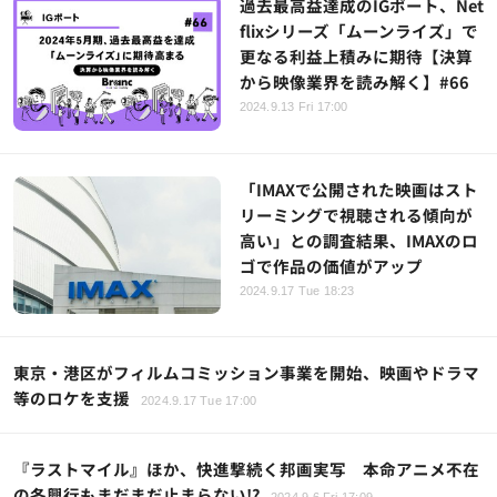
過去最高益達成のIGポート、Net
flixシリーズ「ムーンライズ」で
更なる利益上積みに期待【決算
から映像業界を読み解く】#66
2024.9.13 Fri 17:00
「IMAXで公開された映画はスト
リーミングで視聴される傾向が
高い」との調査結果、IMAXのロ
ゴで作品の価値がアップ
2024.9.17 Tue 18:23
東京・港区がフィルムコミッション事業を開始、映画やドラマ
等のロケを支援
2024.9.17 Tue 17:00
『ラストマイル』ほか、快進撃続く邦画実写 本命アニメ不在
の冬興行もまだまだ止まらない!?