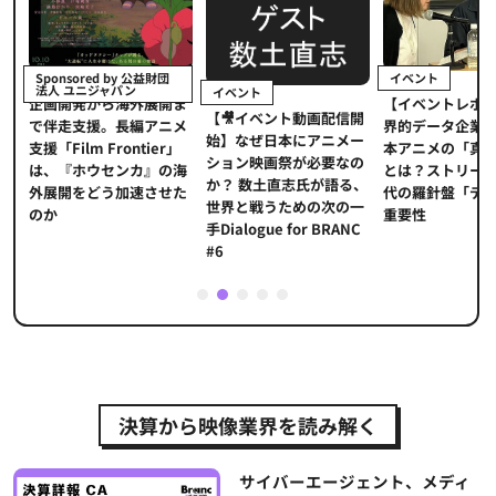
イベント
Sponsored by 公益財団
法人 ユニジャパン
イベント
【イベントレポ
メ
企画開発から海外展開ま
【🎥イベント動画配信開
界的データ企業
適
で伴走支援。長編アニメ
始】なぜ日本にアニメー
本アニメの「真
プ
支援「Film Frontier」
ション映画祭が必要なの
とは？ストリー
に
は、『ホウセンカ』の海
か？ 数土直志氏が語る、
代の羅針盤「デ
ソ
外展開をどう加速させた
世界と戦うための次の一
重要性
のか
手Dialogue for BRANC
#6
1
2
3
4
5
決算から映像業界を読み解く
サイバーエージェント、メディ