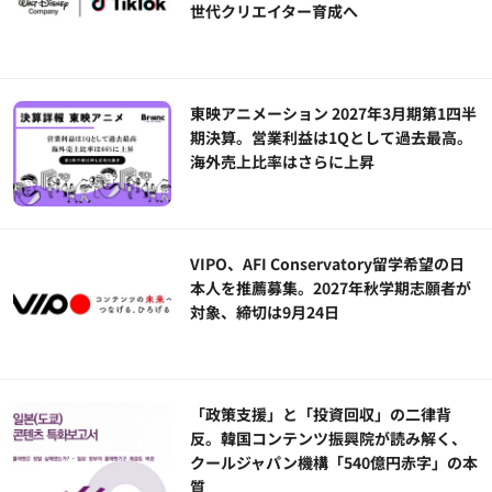
世代クリエイター育成へ
東映アニメーション 2027年3月期第1四半
期決算。営業利益は1Qとして過去最高。
海外売上比率はさらに上昇
VIPO、AFI Conservatory留学希望の日
本人を推薦募集。2027年秋学期志願者が
対象、締切は9月24日
「政策支援」と「投資回収」の二律背
反。韓国コンテンツ振興院が読み解く、
クールジャパン機構「540億円赤字」の本
質