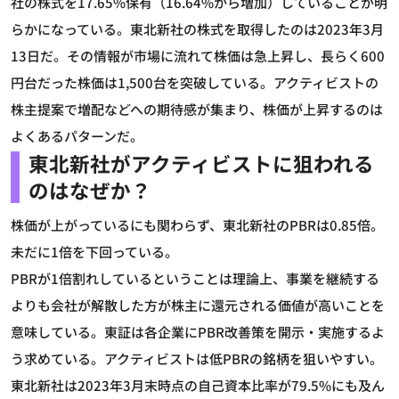
社の株式を17.65%保有（16.64%から増加）していることが明
らかになっている。東北新社の株式を取得したのは2023年3月
13日だ。その情報が市場に流れて株価は急上昇し、長らく600
円台だった株価は1,500台を突破している。アクティビストの
株主提案で増配などへの期待感が集まり、株価が上昇するのは
よくあるパターンだ。
東北新社がアクティビストに狙われる
のはなぜか？
株価が上がっているにも関わらず、東北新社のPBRは0.85倍。
未だに1倍を下回っている。
PBRが1倍割れしているということは理論上、事業を継続する
よりも会社が解散した方が株主に還元される価値が高いことを
意味している。東証は各企業にPBR改善策を開示・実施するよ
う求めている。アクティビストは低PBRの銘柄を狙いやすい。
東北新社は2023年3月末時点の自己資本比率が79.5%にも及ん