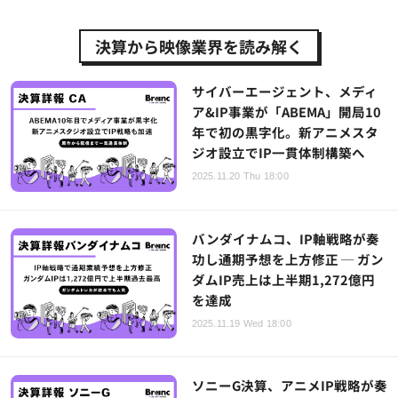
決算から映像業界を読み解く
サイバーエージェント、メディ
ア&IP事業が「ABEMA」開局10
年で初の黒字化。新アニメスタ
ジオ設立でIP一貫体制構築へ
2025.11.20 Thu 18:00
バンダイナムコ、IP軸戦略が奏
功し通期予想を上方修正 ─ ガン
ダムIP売上は上半期1,272億円
を達成
2025.11.19 Wed 18:00
ソニーG決算、アニメIP戦略が奏