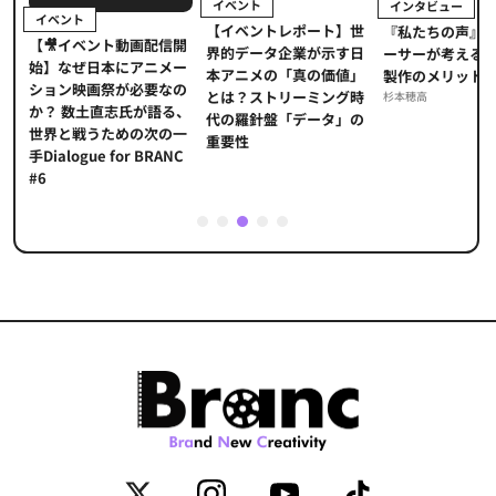
イベント
インタビュー
イベント
【イベントレポート】世
ま
『私たちの声』
【🎥イベント動画配信開
界的データ企業が示す日
メ
ーサーが考える
始】なぜ日本にアニメー
本アニメの「真の価値」
」
製作のメリット
ション映画祭が必要なの
とは？ストリーミング時
海
杉本穂高
か？ 数土直志氏が語る、
代の羅針盤「データ」の
た
世界と戦うための次の一
重要性
手Dialogue for BRANC
#6
1
2
3
4
5