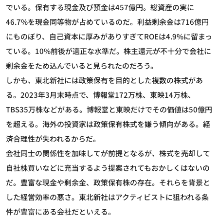
でいる。保有する現金及び預金は457億円。総資産の実に
46.7%を現金同等物が占めているのだ。利益剰余金は716億円
にものぼり、自己資本に厚みがありすぎてROEは4.9%に留まっ
ている。10%前後が適正な水準だ。株主還元が不十分で会社に
剰余金をため込んでいると見られたのだろう。
しかも、東北新社には政策保有を目的とした複数の株式があ
る。2023年3月末時点で、博報堂172万株、東映14万株、
TBS35万株などがある。博報堂と東映だけでその価値は50億円
を超える。海外の投資家は政策保有株式を嫌う傾向がある。経
済合理性が失われるからだ。
会社同士の関係性を加味してが前提となるが、株式を売却して
自社株買いなどに充当するよう提案されてもおかしくはないの
だ。豊富な現金や剰余金、政策保有株の存在。それらを背景と
した経営効率の悪さ。東北新社はアクティビストに狙われる条
件が豊富にある会社だといえる。