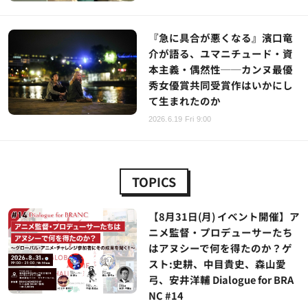
『急に具合が悪くなる』濱口竜
介が語る、ユマニチュード・資
本主義・偶然性──カンヌ最優
秀女優賞共同受賞作はいかにし
て生まれたのか
2026.6.19 Fri 9:00
TOPICS
【8月31日(月) イベント開催】ア
ニメ監督・プロデューサーたち
はアヌシーで何を得たのか？ゲ
スト:史耕、中目貴史、森山愛
弓、安井洋輔 Dialogue for BRA
NC #14