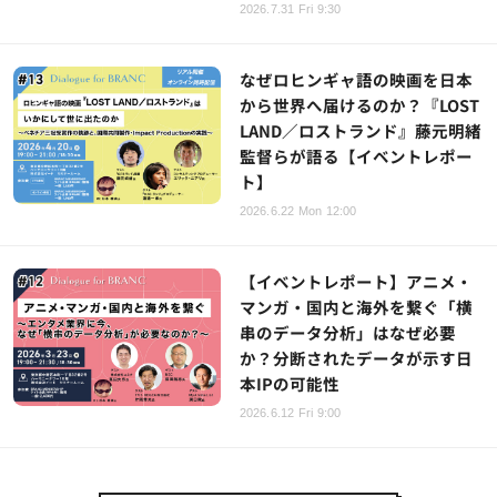
2026.7.31 Fri 9:30
なぜロヒンギャ語の映画を日本
から世界へ届けるのか？『LOST
LAND／ロストランド』藤元明緒
監督らが語る【イベントレポー
ト】
2026.6.22 Mon 12:00
【イベントレポート】アニメ・
マンガ・国内と海外を繋ぐ「横
串のデータ分析」はなぜ必要
か？分断されたデータが示す日
本IPの可能性
2026.6.12 Fri 9:00