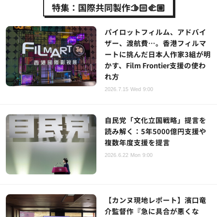
特集：国際共同製作🫱🏻‍🫲🏼
パイロットフィルム、アドバイ
ザー、渡航費…。香港フィルマ
ートに挑んだ日本人作家3組が明
かす、Film Frontier支援の使わ
れ方
2026.7.15 Wed 9:00
自民党「文化立国戦略」提言を
読み解く：5年5000億円支援や
複数年度支援を提言
2026.6.22 Mon 9:00
【カンヌ現地レポート】濱口竜
介監督作『急に具合が悪くな