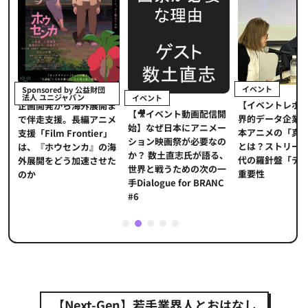
イベント
Sponsored by 公益財団
法人 ユニジャパン
イベント
【イベントレポ
メ
企画開発から海外展開ま
【🎥イベント動画配信開
界的データ企業
適
で伴走支援。長編アニメ
始】なぜ日本にアニメー
本アニメの「真
プ
支援「Film Frontier」
ション映画祭が必要なの
とは？ストリー
に
は、『ホウセンカ』の海
か？ 数土直志氏が語る、
代の羅針盤「デ
ソ
外展開をどう加速させた
世界と戦うための次の一
重要性
のか
手Dialogue for BRANC
#6
1
2
3
4
5
【Next-Gen】若手業界人とおはなし