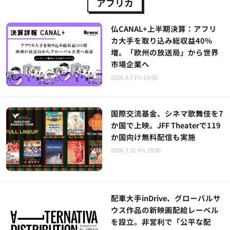
アフリカ
仏CANAL+上半期決算：アフリ
カ大手を取り込み総収益40%
増。「欧州の放送局」から世界
市場企業へ
2026.8.7 Fri 18:00
国際交流基金、シネマ歌舞伎を7
か国で上映。JFF Theaterで119
か国向け無料配信も実施
2026.7.31 Fri 18:00
配車大手inDrive、グローバルサ
ウス作品の新映画配給レーベル
を設立。非営利で「公平な配