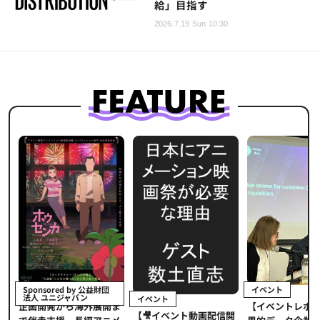
給」目指す
2026.7.19 Sun 10:30
イベント
Sponsored by 公益財団
法人 ユニジャパン
イベント
【イベントレポ
メ
企画開発から海外展開ま
【🎥イベント動画配信開