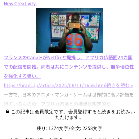
New Creativity-
フランスのCanal+がNetflixと提携し、アフリカ仏語圏24カ国
での配信を開始。両者は共にコンテンツを提供し、競争優位性
を強化する狙い。
https://branc.jp/article/2025/06/11/1656.html
続きを読む »
一方で、日本のアニメ・マンガ・ゲームは世界的に高い評価を
得ているものの、アフリカ市場との接点は限定的だ。
この記事は会員限定です。会員登録すると続きをお読みい
ただけます。
残り: 1374文字/全文: 2258文字