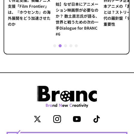
界的データ企業
適
で伴走支援。長編アニメ
始】なぜ日本にアニメー
本アニメの「真
プ
支援「Film Frontier」
ション映画祭が必要なの
とは？ストリー
に
は、『ホウセンカ』の海
か？ 数土直志氏が語る、
代の羅針盤「デ
ソ
外展開をどう加速させた
世界と戦うための次の一
重要性
のか
手Dialogue for BRANC
#6
1
2
3
4
5