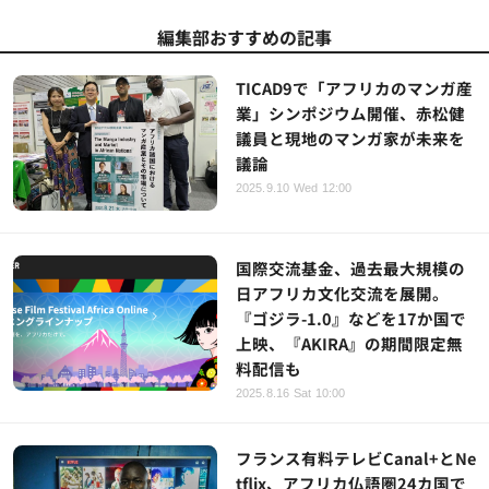
編集部おすすめの記事
TICAD9で「アフリカのマンガ産
業」シンポジウム開催、赤松健
議員と現地のマンガ家が未来を
議論
2025.9.10 Wed 12:00
国際交流基金、過去最大規模の
日アフリカ文化交流を展開。
『ゴジラ-1.0』などを17か国で
上映、『AKIRA』の期間限定無
料配信も
2025.8.16 Sat 10:00
フランス有料テレビCanal+とNe
tflix、アフリカ仏語圏24カ国で