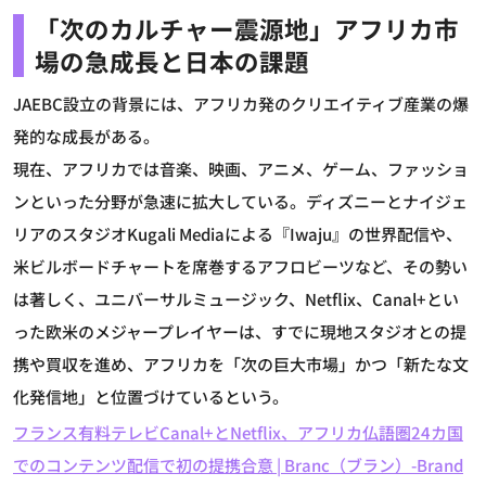
「次のカルチャー震源地」アフリカ市
場の急成長と日本の課題
JAEBC設立の背景には、アフリカ発のクリエイティブ産業の爆
発的な成長がある。
現在、アフリカでは音楽、映画、アニメ、ゲーム、ファッショ
ンといった分野が急速に拡大している。ディズニーとナイジェ
リアのスタジオKugali Mediaによる『Iwaju』の世界配信や、
米ビルボードチャートを席巻するアフロビーツなど、その勢い
は著しく、ユニバーサルミュージック、Netflix、Canal+とい
った欧米のメジャープレイヤーは、すでに現地スタジオとの提
携や買収を進め、アフリカを「次の巨大市場」かつ「新たな文
化発信地」と位置づけているという。
フランス有料テレビCanal+とNetflix、アフリカ仏語圏24カ国
でのコンテンツ配信で初の提携合意 | Branc（ブラン）-Brand