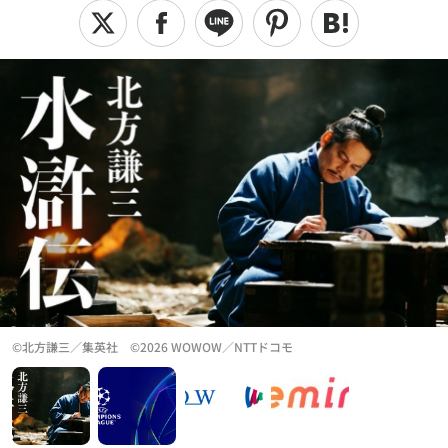
©︎北方謙三／集英社 ©︎2026 WOWOW／NTTドコモ