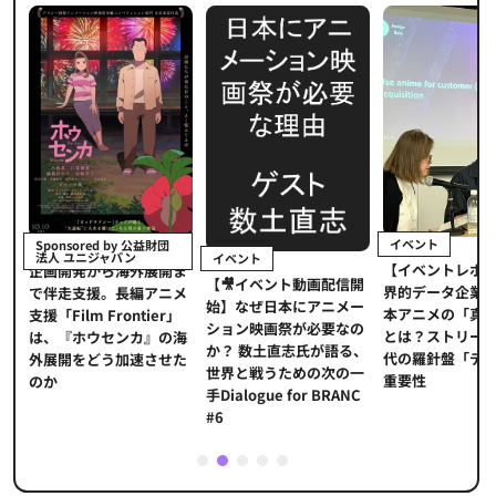
イベント
Sponsored by 公益財団
法人 ユニジャパン
イベント
【イベントレポ
メ
企画開発から海外展開ま
【🎥イベント動画配信開
界的データ企業
適
で伴走支援。長編アニメ
始】なぜ日本にアニメー
本アニメの「真
プ
支援「Film Frontier」
ション映画祭が必要なの
とは？ストリー
に
は、『ホウセンカ』の海
か？ 数土直志氏が語る、
代の羅針盤「デ
ソ
外展開をどう加速させた
世界と戦うための次の一
重要性
のか
手Dialogue for BRANC
#6
1
2
3
4
5