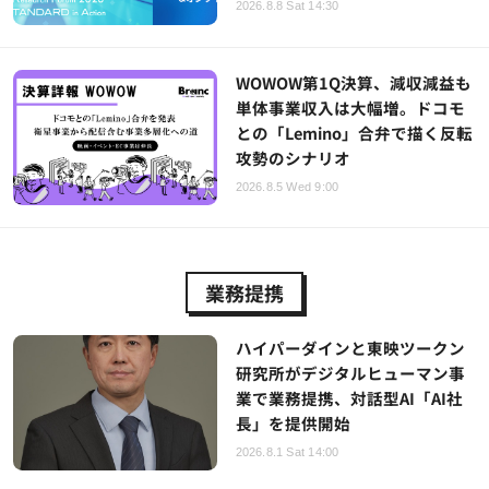
2026.8.8 Sat 14:30
WOWOW第1Q決算、減収減益も
単体事業収入は大幅増。ドコモ
との「Lemino」合弁で描く反転
攻勢のシナリオ
2026.8.5 Wed 9:00
業務提携
ハイパーダインと東映ツークン
研究所がデジタルヒューマン事
業で業務提携、対話型AI「AI社
長」を提供開始
2026.8.1 Sat 14:00