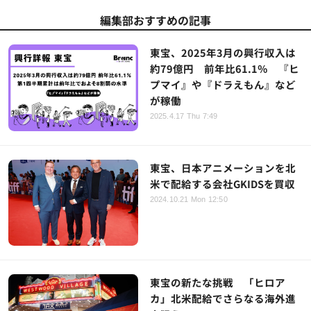
編集部おすすめの記事
東宝、2025年3月の興行収入は
約79億円 前年比61.1％ 『ヒ
プマイ』や『ドラえもん』など
が稼働
2025.4.17 Thu 7:49
東宝、日本アニメーションを北
米で配給する会社GKIDSを買収
2024.10.21 Mon 12:50
東宝の新たな挑戦 「ヒロア
カ」北米配給でさらなる海外進