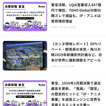
東宝決算、1Qは営業収入887億
円で増収。TOHO Global分割の
期ズレで減益も、IP・アニメは
実質増収増益
2026.7.23 Thu 12:00
【カンヌ現地レポート】50％リ
ベート・群馬県の本気・角川大
映2029年新撮影所計画など、日
本が世界に撮影誘致をアピール
2026.6.12 Fri 12:00
東宝、2026年2月期決算で過去
最高を更新。「鬼滅」「国宝」
の歴史的ヒットと「IP・アニメ
事業」を成長エンジンに世界を
見据えるエンタメ企業へ