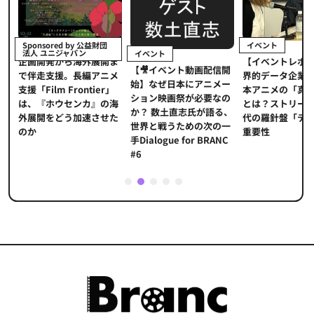
イベント
Sponsored by 公益財団
法人 ユニジャパン
イベント
【イベントレポ
メ
企画開発から海外展開ま
【🎥イベント動画配信開
界的データ企業
適
で伴走支援。長編アニメ
始】なぜ日本にアニメー
本アニメの「真
プ
支援「Film Frontier」
ション映画祭が必要なの
とは？ストリー
に
は、『ホウセンカ』の海
か？ 数土直志氏が語る、
代の羅針盤「デ
ソ
外展開をどう加速させた
世界と戦うための次の一
重要性
のか
手Dialogue for BRANC
#6
1
2
3
4
5