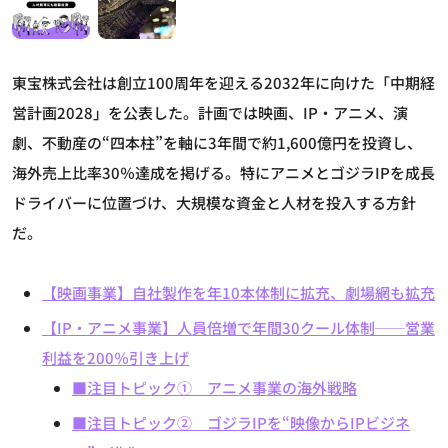
東宝株式会社は創立100周年を迎える2032年に向けた「中期経
営計画2028」を公表した。計画では映画、IP・アニメ、演
劇、不動産の“四本柱”を軸に3年間で約1,600億円を投資し、
海外売上比率30％達成を掲げる。特にアニメとゴジラIPを成長
ドライバーに位置づけ、大規模な資金と人材を投入する方針
だ。
【映画事業】自社製作を年10本体制に拡充、劇場網も拡充
【IP・アニメ事業】人員倍増で年間30クール体制──営業
利益を200％引き上げ
■注目トピック① アニメ事業の海外戦略
■注目トピック② ゴジラIPを“映像からIPビジネ