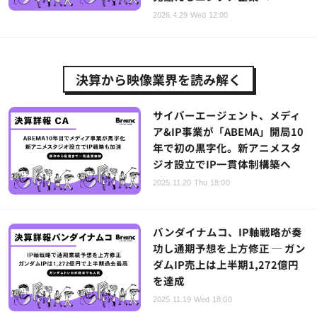
2026.4.29 Wed 12:00
決算から映像業界を読み解く
サイバーエージェント、メディ
ア&IP事業が「ABEMA」開局10
年で初の黒字化。新アニメスタ
ジオ設立でIP一貫体制構築へ
2025.11.20 Thu 18:00
バンダイナムコ、IP軸戦略が奏
功し通期予想を上方修正 ─ ガン
ダムIP売上は上半期1,272億円
を達成
2025.11.19 Wed 18:00