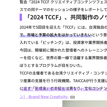
覧会「2024 TCCF クリエイティブコンテンツフェスタ（T
スでの同テーマのセッションの様子をレポートし
「2024 TCCF」、共同製作
2024年で5回目を迎えた「TCCF」には、台湾独
で、市場と予算の拡大をはかっていきたい
という意
入れている「ピッチング」は、投資家や業界関係
今回は、開催前に開かれた登壇者へのトレーニングの
ーを招くなど、世界の第一線で活躍する業界関係
ぼうとするプログラムが目をひいた。
TCCFの主催者である台湾クリエイティブ・コンテン
ツ産業の支援を行う行政機関。TAICCAが行う支
に出す「助成金」の支給とは異なり、文化コンテ
【独占】国際共同製作支援に力をいれるTAICCA 台
ン）-Brand New Creativity-
PR