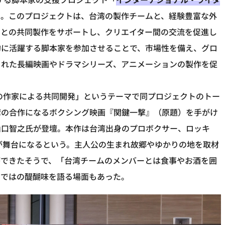
）。このプロジェクトは、台湾の製作チームと、経験豊富な外
ーとの共同製作をサポートし、クリエイター間の交流を促進し
的に活躍する脚本家を参加させることで、市場性を備え、グロ
された長編映画やドラマシリーズ、アニメーションの製作を促
外の作家による共同開発」というテーマで同プロジェクトのトー
湾の合作になるボクシング映画『関鍵一撃』（原題）を手がけ
山口智之氏が登壇。本作は台湾出身のプロボクサー、ロッキ
代が舞台になるという。主人公の生まれ故郷やゆかりの地を取材
ができたそうで、「台湾チームのメンバーとは食事やお酒を囲
らではの醍醐味を語る場面もあった。