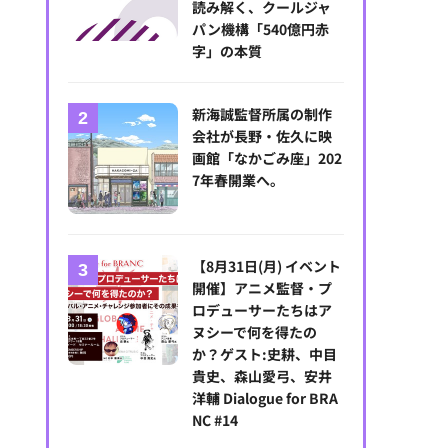
読み解く、クールジャ
パン機構「540億円赤
字」の本質
新海誠監督所属の制作
会社が長野・佐久に映
画館「なかごみ座」202
7年春開業へ。
【8月31日(月) イベント
開催】アニメ監督・プ
ロデューサーたちはア
ヌシーで何を得たの
か？ゲスト:史耕、中目
貴史、森山愛弓、安井
洋輔 Dialogue for BRA
NC #14