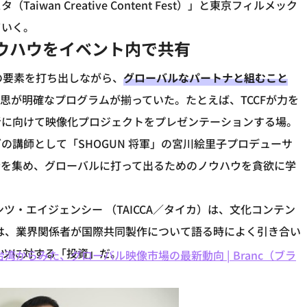
aiwan Creative Content Fest）」と東京フィルメック
ていく。
のノウハウをイベント内で共有
自の要素を打ち出しながら、
グローバルなパートナと組むこと
思が明確なプログラムが揃っていた。たとえば、TCCFが力を
者に向けて映像化プロジェクトをプレゼンテーションする場。
講師として「SHOGUN 将軍」の宮川絵里子プロデューサ
者を集め、グローバルに打って出るためのノウハウを貪欲に学
ツ・エイジェンシー （TAICCA／タイカ）は、文化コンテン
援は、業界関係者が国際共同製作について語る時によく引き合い
ンツに対する「投資」だ。
湾からみた、グローバル映像市場の最新動向 | Branc（ブラ