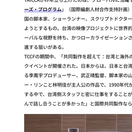
ーズ・プログラム
」（国際編劇人材合作支持計画
国の脚本家、ショーランナー、スクリプトドクタ
ようとするもの。台湾の映像プロジェクトに世界
ーバルな視野を持ち、かつローカライゼーション
進する狙いがある。
TCCFの期間中、「共同製作を超えて：台湾と海
クイベントが開催された。日本からは、日本と台
る李鳳宇プロデューサー、武正晴監督、脚本家の
ー・リンこと林明佳が主人公の作品で、1990年
する中で、台湾側スタッフと密に仕事をすること
んで話し合うことが多かった」と国際共同製作な