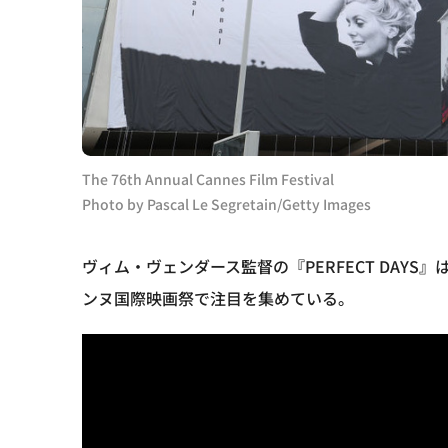
The 76th Annual Cannes Film Festival
Photo by Pascal Le Segretain/Getty Images
ヴィム・ヴェンダース監督の『PERFECT DAY
ンヌ国際映画祭で注目を集めている。