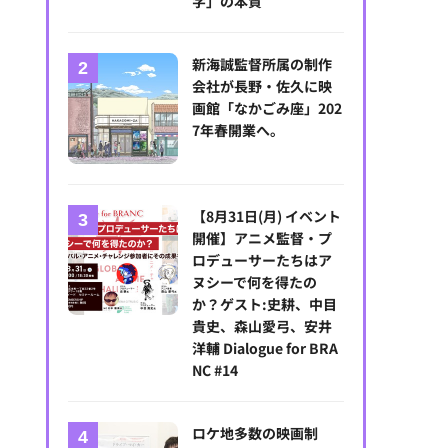
字」の本質
新海誠監督所属の制作
会社が長野・佐久に映
画館「なかごみ座」202
7年春開業へ。
【8月31日(月) イベント
開催】アニメ監督・プ
ロデューサーたちはア
ヌシーで何を得たの
か？ゲスト:史耕、中目
貴史、森山愛弓、安井
洋輔 Dialogue for BRA
NC #14
ロケ地多数の映画制