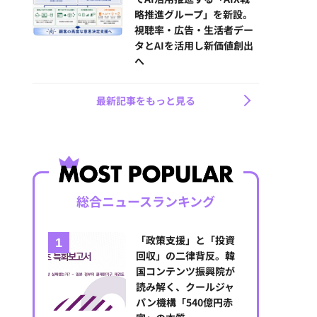
略推進グループ」を新設。
視聴率・広告・生活者デー
タとAIを活用し新価値創出
へ
最新記事をもっと見る
総合ニュースランキング
「政策支援」と「投資
回収」の二律背反。韓
国コンテンツ振興院が
読み解く、クールジャ
パン機構「540億円赤