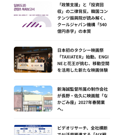
「政策支援」と「投資回
収」の二律背反。韓国コン
テンツ振興院が読み解く、
クールジャパン機構「540
億円赤字」の本質
日本初のタクシー映画祭
「TAXIATER」始動。ENGI
NEと花王が挑む、移動空間
を活用した新たな映画体験
新海誠監督所属の制作会社
が長野・佐久に映画館「な
かごみ座」2027年春開業
へ。
ビデオリサーチ、全社横断
でAI活用推進する「AIX戦