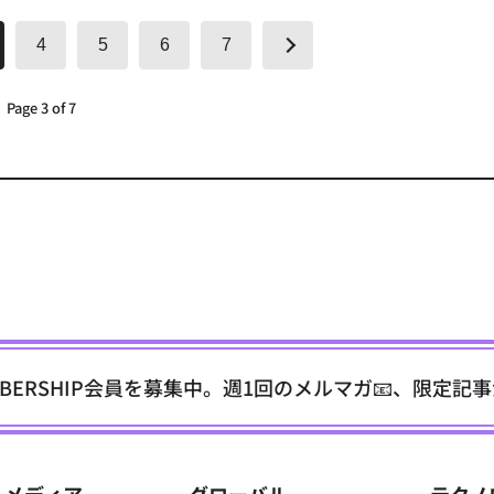
4
5
6
7
Page 3 of 7
EMBERSHIP会員を募集中。週1回のメルマガ📧、限定記
メディア
グローバル
テクノ