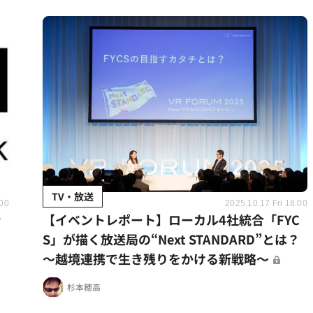
TV・放送
:00
2025.10.17 Fri 18:00
ッ
【イベントレポート】ローカル4社統合「FYC
S」が描く放送局の“Next STANDARD”とは？
～越境連携で生き残りをかける新戦略～
杉本穂高