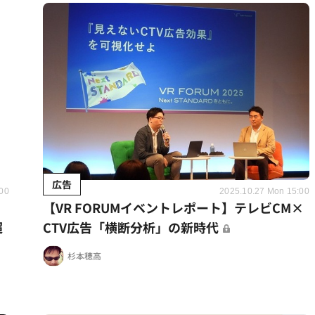
広告
:00
2025.10.27 Mon 15:00
【VR FORUMイベントレポート】テレビCM×
超
CTV広告「横断分析」の新時代
杉本穂高