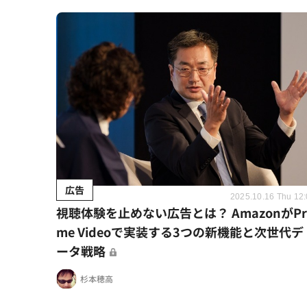
広告
2025.10.16 Thu 12
視聴体験を止めない広告とは？ AmazonがPr
me Videoで実装する3つの新機能と次世代デ
ータ戦略
杉本穂高