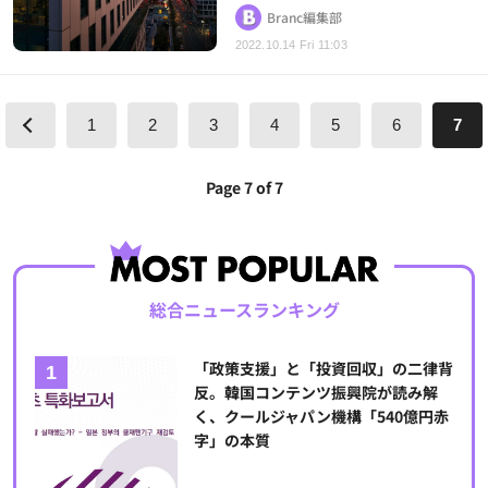
Branc編集部
2022.10.14 Fri 11:03
1
2
3
4
5
6
7
Page 7 of 7
総合ニュースランキング
「政策支援」と「投資回収」の二律背
反。韓国コンテンツ振興院が読み解
く、クールジャパン機構「540億円赤
字」の本質