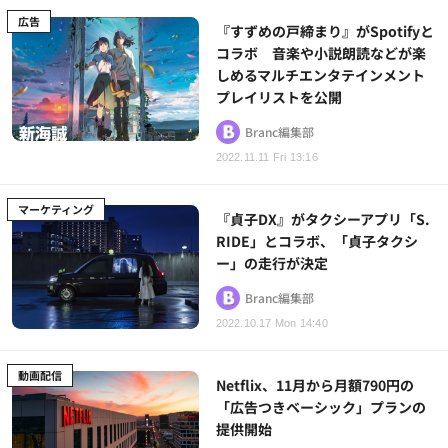
広告
『すずめの戸締まり』がSpotifyと
コラボ 音楽や小説朗読などが楽
しめるマルチエンタテインメント
プレイリストを公開
Branc編集部
2022.11.11 Fri 13:16
マーケティング
『貞子DX』がタクシーアプリ「S.
RIDE」とコラボ、「貞子タクシ
ー」の走行が決定
Branc編集部
2022.10.17 Mon 14:40
動画配信
Netflix、11月から月額790円の
「広告つきベーシック」プランの
提供開始