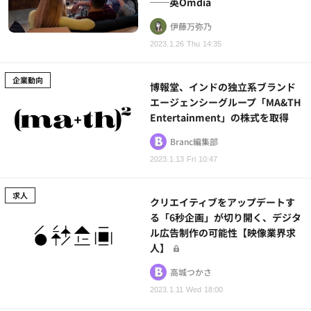
──英Omdia
伊藤万弥乃
2023.1.26 Thu 14:35
企業動向
博報堂、インドの独立系ブランド
エージェンシーグループ「MA&TH
Entertainment」の株式を取得
Branc編集部
2023.1.13 Fri 10:47
求人
クリエイティブをアップデートす
る「6秒企画」が切り開く、デジタ
ル広告制作の可能性【映像業界求
人】
高城つかさ
2023.1.11 Wed 18:00