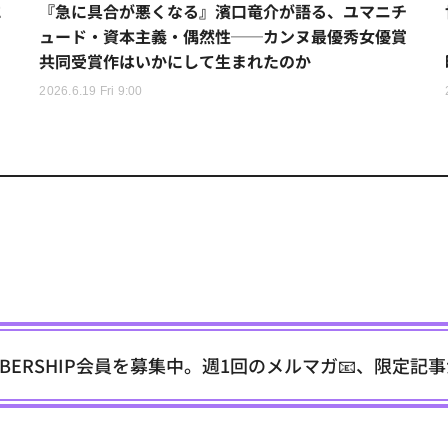
に
『急に具合が悪くなる』濱口竜介が語る、ユマニチ
ュード・資本主義・偶然性──カンヌ最優秀女優賞
共同受賞作はいかにして生まれたのか
2026.6.19 Fri 9:00
EMBERSHIP会員を募集中。週1回のメルマガ📧、限定記