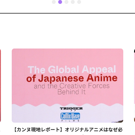
1
2
3
4
5
ス
【カンヌ現地レポート】オリジナルアニメはなぜ必