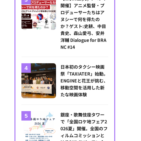
開催】アニメ監督・プ
ロデューサーたちはア
ヌシーで何を得たの
か？ゲスト:史耕、中目
貴史、森山愛弓、安井
洋輔 Dialogue for BRA
NC #14
日本初のタクシー映画
祭「TAXIATER」始動。
ENGINEと花王が挑む、
移動空間を活用した新
たな映画体験
銀座・歌舞伎座タワー
で「全国ロケ地フェア2
026夏」開催。全国のフ
ィルムコミッションと