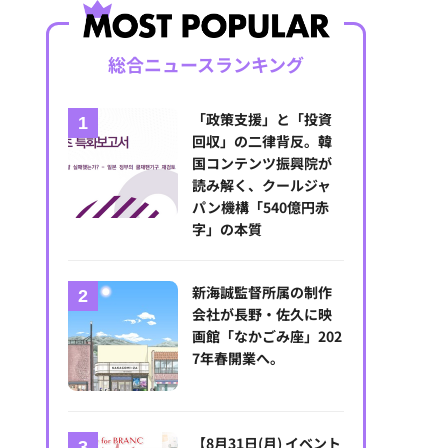
総合ニュースランキング
「政策支援」と「投資
回収」の二律背反。韓
国コンテンツ振興院が
読み解く、クールジャ
パン機構「540億円赤
字」の本質
新海誠監督所属の制作
会社が長野・佐久に映
画館「なかごみ座」202
7年春開業へ。
【8月31日(月) イベント