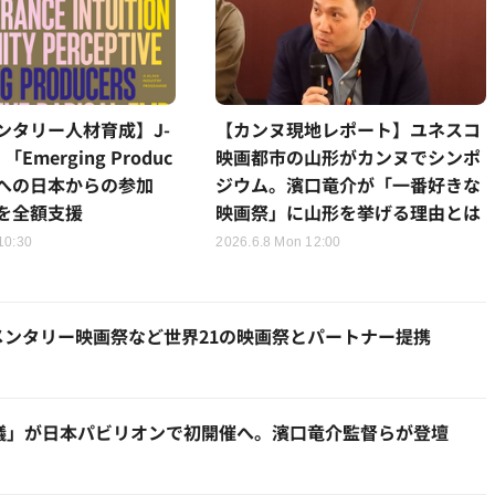
ンタリー人材育成】J-
【カンヌ現地レポート】ユネスコ
、「Emerging Produc
映画都市の山形がカンヌでシンポ
27」への日本からの参加
ジウム。濱口竜介が「一番好きな
を全額支援
映画祭」に山形を挙げる理由とは
10:30
2026.6.8 Mon 12:00
キュメンタリー映画祭など世界21の映画祭とパートナー提携
会議」が日本パビリオンで初開催へ。濱口竜介監督らが登壇