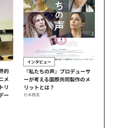
インタビュー
Sponso
ムズ
界的
『私たちの声』プロデューサ
公​​取委
ニメ
ーが考える国際共同製作のメ
に問われ
トリ
リットとは？
意図せぬ
デー
反を未然
杉本穂高
ズのソリ