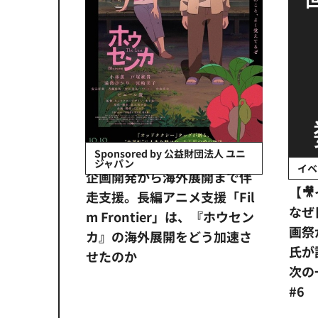
会社日立システ
Sponsored by 公益財団法人 ユニ
ジャパン
イベ
ンタメ業界
企画開発から海外展開まで伴
【
正化」。
走支援。長編アニメ支援「Fil
なぜ
アンス違
m Frontier」は、『ホウセン
画祭
システム
カ』の海外展開をどう加速さ
氏が
せたのか
次の一
#6