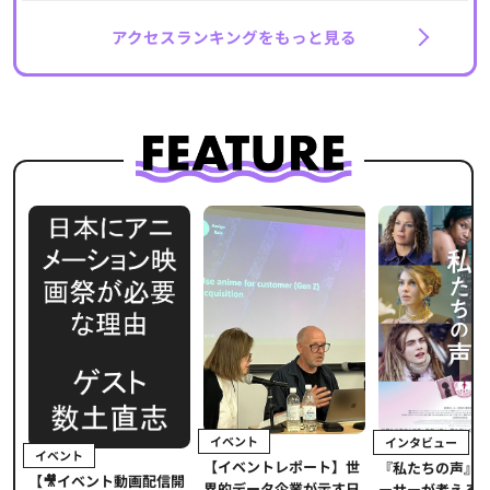
アクセスランキングをもっと見る
イベント
インタビュー
イベント
【イベントレポート】世
ま
『私たちの声』
【🎥イベント動画配信開
界的データ企業が示す日
メ
ーサーが考える