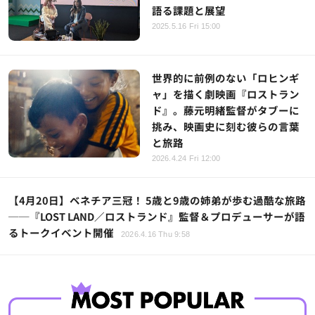
語る課題と展望
2025.5.16 Fri 15:00
世界的に前例のない「ロヒンギ
ャ」を描く劇映画『ロストラン
ド』。藤元明緒監督がタブーに
挑み、映画史に刻む彼らの言葉
と旅路
2026.4.24 Fri 12:00
【4月20日】ベネチア三冠！ 5歳と9歳の姉弟が歩む過酷な旅路
──『LOST LAND／ロストランド』監督＆プロデューサーが語
るトークイベント開催
2026.4.16 Thu 9:58