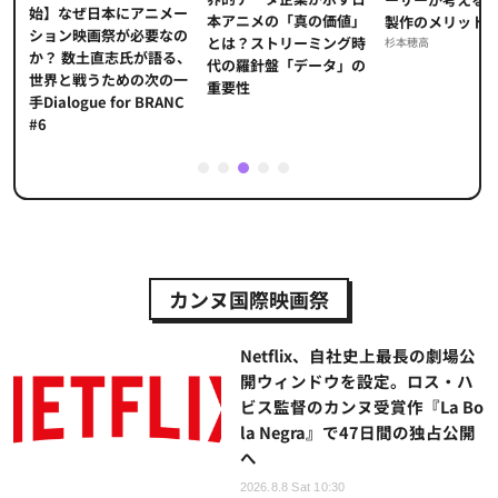
始】なぜ日本にアニメー
本アニメの「真の価値」
」
製作のメリット
ション映画祭が必要なの
とは？ストリーミング時
海
杉本穂高
か？ 数土直志氏が語る、
代の羅針盤「データ」の
た
世界と戦うための次の一
重要性
手Dialogue for BRANC
#6
1
2
3
4
5
カンヌ国際映画祭
Netflix、自社史上最長の劇場公
開ウィンドウを設定。ロス・ハ
ビス監督のカンヌ受賞作『La Bo
la Negra』で47日間の独占公開
へ
2026.8.8 Sat 10:30