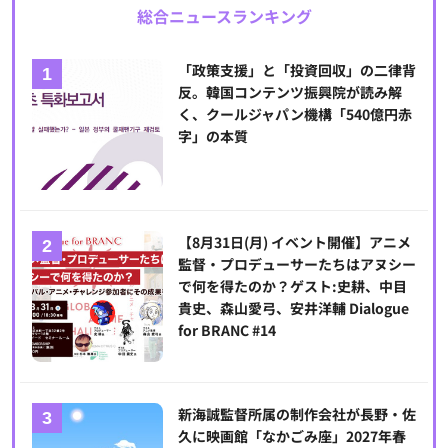
総合ニュースランキング
「政策支援」と「投資回収」の二律背
反。韓国コンテンツ振興院が読み解
く、クールジャパン機構「540億円赤
字」の本質
【8月31日(月) イベント開催】アニメ
監督・プロデューサーたちはアヌシー
で何を得たのか？ゲスト:史耕、中目
貴史、森山愛弓、安井洋輔 Dialogue
for BRANC #14
新海誠監督所属の制作会社が長野・佐
久に映画館「なかごみ座」2027年春