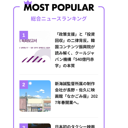
総合ニュースランキング
「政策支援」と「投資
回収」の二律背反。韓
国コンテンツ振興院が
読み解く、クールジャ
パン機構「540億円赤
字」の本質
新海誠監督所属の制作
会社が長野・佐久に映
画館「なかごみ座」202
7年春開業へ。
日本初のタクシー映画