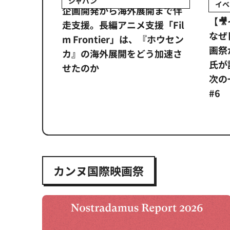
ジャパン
イベ
ンタメ業界
企画開発から海外展開まで伴
【
正化」。
走支援。長編アニメ支援「Fil
なぜ
アンス違
m Frontier」は、『ホウセン
画祭
システム
カ』の海外展開をどう加速さ
氏が
せたのか
次の一
#6
カンヌ国際映画祭