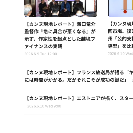
【カンヌ現
【カンヌ現地レポート】濱口竜介
画市場、復
監督作『急に具合が悪くなる』が
州「公的支
示す、作家性を起点とした越境フ
導型」を比
ァイナンスの実践
2026.6.10 Wed
2026.6.9 Tue 12:00
【カンヌ現地レポート】フランス放送局が語る『キ
には時間がかかる。だがそれこそが成功の鍵だ」
【カンヌ現地レポート】エストニアが描く、スタ
2026.6.10 Wed 9:00