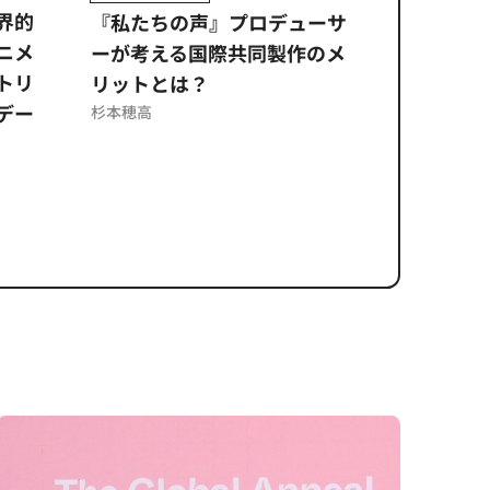
ムズ
界的
『私たちの声』プロデューサ
公​​取委
ニメ
ーが考える国際共同製作のメ
に問われ
トリ
リットとは？
意図せぬ
デー
反を未然
杉本穂高
ズのソリ