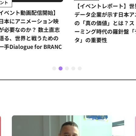
ント
【イベントレポート】世
イベント動画配信開始】
データ企業が示す日本ア
日本にアニメーション映
の「真の価値」とは？ス
が必要なのか？ 数土直志
ーミング時代の羅針盤「
語る、世界と戦うための
タ」の重要性
手Dialogue for BRANC
1
2
3
4
5