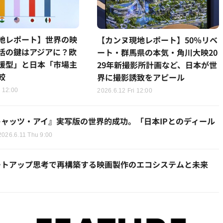
地レポート】世界の映
【カンヌ現地レポート】50％リベ
活の鍵はアジアに？欧
ート・群馬県の本気・角川大映20
援型」と日本「市場主
29年新撮影所計画など、日本が世
較
界に撮影誘致をアピール
 12:00
2026.6.12 Fri 12:00
ャッツ・アイ』実写版の世界的成功。「日本IPとのディール
2026.6.11 Thu 9:00
ートアップ思考で再構築する映画製作のエコシステムと未来