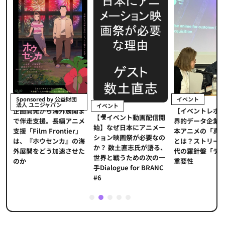
イベント
Sponsored by 公益財団
法人 ユニジャパン
イベント
【イベントレポ
メ
企画開発から海外展開ま
【🎥イベント動画配信開
界的データ企業
適
で伴走支援。長編アニメ
始】なぜ日本にアニメー
本アニメの「真
プ
支援「Film Frontier」
ション映画祭が必要なの
とは？ストリー
に
は、『ホウセンカ』の海
か？ 数土直志氏が語る、
代の羅針盤「デ
ソ
外展開をどう加速させた
世界と戦うための次の一
重要性
のか
手Dialogue for BRANC
#6
1
2
3
4
5