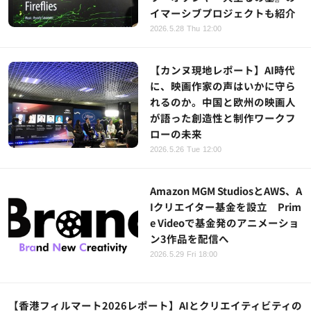
イマーシブプロジェクトも紹介
2026.5.28 Thu 12:00
【カンヌ現地レポート】AI時代
に、映画作家の声はいかに守ら
れるのか。中国と欧州の映画人
が語った創造性と制作ワークフ
ローの未来
2026.5.26 Tue 12:00
Amazon MGM StudiosとAWS、A
Iクリエイター基金を設立 Prim
e Videoで基金発のアニメーショ
ン3作品を配信へ
2026.5.29 Fri 18:00
【香港フィルマート2026レポート】AIとクリエイティビティの