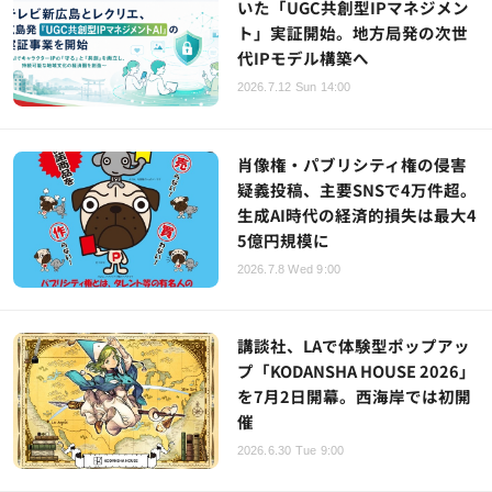
いた「UGC共創型IPマネジメン
ト」実証開始。地方局発の次世
代IPモデル構築へ
2026.7.12 Sun 14:00
肖像権・パブリシティ権の侵害
疑義投稿、主要SNSで4万件超。
生成AI時代の経済的損失は最大4
5億円規模に
2026.7.8 Wed 9:00
講談社、LAで体験型ポップアッ
プ「KODANSHA HOUSE 2026」
を7月2日開幕。西海岸では初開
催
2026.6.30 Tue 9:00